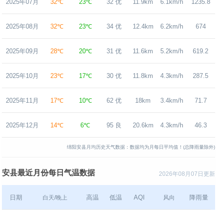
2025年07月
32℃
23℃
32 优
11.9km
6.1km/h
1235.8
2025年08月
32℃
23℃
34 优
12.4km
6.2km/h
674
2025年09月
28℃
20℃
31 优
11.6km
5.2km/h
619.2
2025年10月
23℃
17℃
30 优
11.8km
4.3km/h
287.5
2025年11月
17℃
10℃
62 优
18km
3.4km/h
71.7
2025年12月
14℃
6℃
95 良
20.6km
4.3km/h
46.3
绵阳安县月均历史天气数据：数据均为月每日平均值！(总降雨量除外)
安县最近月份每日气温数据
2026年08月07日更新
日期
高温
低温
AQI
降雨量
白天/晚上
风向