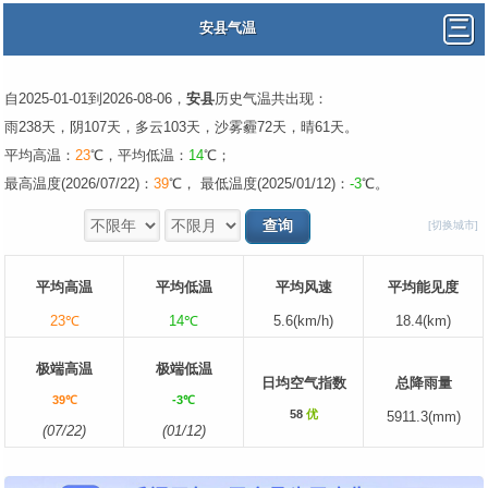
安县气温
自2025-01-01到2026-08-06，
安县
历史气温共出现：
雨238天，阴107天，多云103天，沙雾霾72天，晴61天。
平均高温：
23
℃，平均低温：
14
℃；
最高温度(2026/07/22)：
39
℃， 最低温度(2025/01/12)：
-3
℃。
[切换城市]
平均高温
平均低温
平均风速
平均能见度
23℃
14℃
5.6(km/h)
18.4(km)
极端高温
极端低温
日均空气指数
总降雨量
39℃
-3℃
58
优
5911.3(mm)
(07/22)
(01/12)