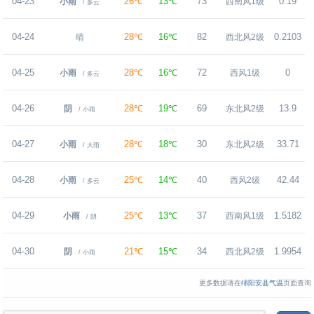
04-23
26℃
13℃
73
0.19
小雨
西南风1级
/ 多云
04-24
28℃
16℃
82
0.2103
晴
西北风2级
04-25
28℃
16℃
72
0
小雨
西风1级
/ 多云
04-26
28℃
19℃
69
13.9
阴
东北风2级
/ 小雨
04-27
28℃
18℃
30
33.71
小雨
东北风2级
/ 大雨
04-28
25℃
14℃
40
42.44
小雨
西风2级
/ 多云
04-29
25℃
13℃
37
1.5182
小雨
西南风1级
/ 阴
04-30
21℃
15℃
34
1.9954
阴
西北风2级
/ 小雨
更多数据请在
绵阳安县气温
页面查询