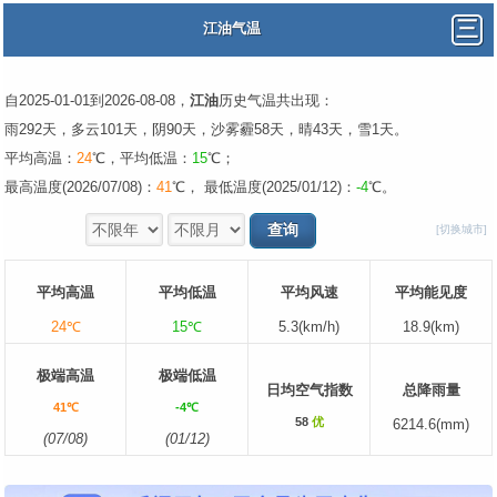
江油气温
自2025-01-01到2026-08-08，
江油
历史气温共出现：
雨292天，多云101天，阴90天，沙雾霾58天，晴43天，雪1天。
平均高温：
24
℃，平均低温：
15
℃；
最高温度(2026/07/08)：
41
℃， 最低温度(2025/01/12)：
-4
℃。
[切换城市]
平均高温
平均低温
平均风速
平均能见度
24℃
15℃
5.3(km/h)
18.9(km)
极端高温
极端低温
日均空气指数
总降雨量
41℃
-4℃
58
优
6214.6(mm)
(07/08)
(01/12)