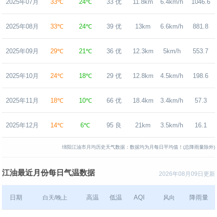
2025年07月
33℃
24℃
33 优
11.8km
6.4km/h
1046.6
2025年08月
33℃
24℃
39 优
13km
6.6km/h
881.8
2025年09月
29℃
21℃
36 优
12.3km
5km/h
553.7
2025年10月
24℃
18℃
29 优
12.8km
4.5km/h
198.6
2025年11月
18℃
10℃
66 优
18.4km
3.4km/h
57.3
2025年12月
14℃
6℃
95 良
21km
3.5km/h
16.1
绵阳江油市月均历史天气数据：数据均为月每日平均值！(总降雨量除外)
江油最近月份每日气温数据
2026年08月09日更新
日期
高温
低温
AQI
降雨量
白天/晚上
风向