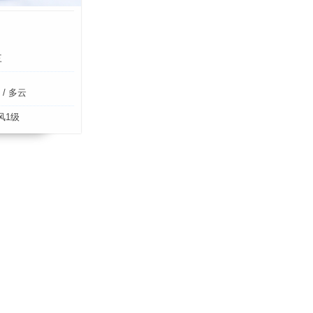
三
/ 多云
风1级