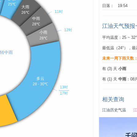
日落： 19:54
江油天气预报
平均温度：25 ~ 32
最低温（24°），最
未来一周下雨天数
有 (3) 天
小雨
有 (1) 天
中雨
：08
相关查询
江油历史气温
江