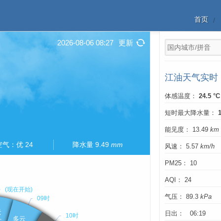
首页
2026-08-06 08:27
更新
江油天气实时
体感温度：
24.5 °C
短时最大降水量：
能见度： 13.49
km
空气：优 24
降水量 9.49
mm
风速： 5.57
km/h
PM25： 10
AQI： 24
气压： 89.3
kPa
日出： 06:19