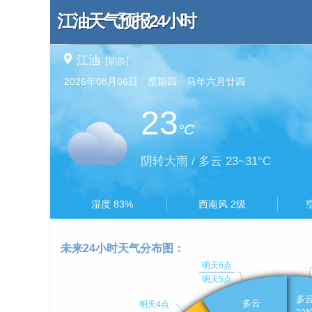
江油天气预报24小时
江油
[切换]
2026年08月06日 星期四 马年六月廿四
23
°C
阴转大雨 / 多云 23~31°C
湿度 83%
西南风 2级