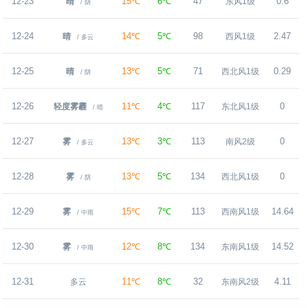
12-23
15℃
6℃
47
0.6
晴
东风1级
/ 阴
12-24
14℃
5℃
98
2.47
晴
西风1级
/ 多云
12-25
13℃
5℃
71
0.29
晴
西北风1级
/ 阴
12-26
11℃
4℃
117
0
轻度雾霾
东北风1级
/ 晴
12-27
13℃
3℃
113
0
雾
南风2级
/ 多云
12-28
13℃
5℃
134
0
雾
西北风1级
/ 阴
12-29
15℃
7℃
113
14.64
雾
西南风1级
/ 中雨
12-30
12℃
8℃
134
14.52
雾
东南风1级
/ 中雨
12-31
11℃
8℃
32
4.11
多云
东南风2级