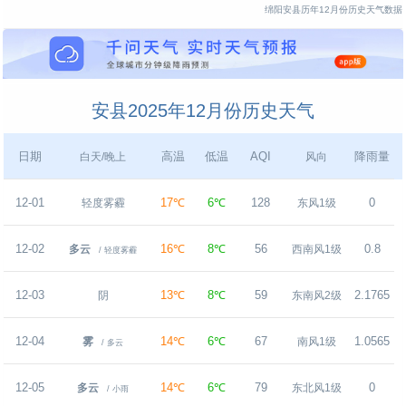
绵阳安县历年12月份历史天气数据
安县2025年12月份历史天气
日期
高温
低温
AQI
降雨量
白天/晚上
风向
12-01
17℃
6℃
128
0
轻度雾霾
东风1级
12-02
16℃
8℃
56
0.8
多云
西南风1级
/ 轻度雾霾
12-03
13℃
8℃
59
2.1765
阴
东南风2级
12-04
14℃
6℃
67
1.0565
雾
南风1级
/ 多云
12-05
14℃
6℃
79
0
多云
东北风1级
/ 小雨