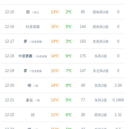
12-15
13℃
2℃
85
0
阴
西南风1级
/ 多云
12-16
15℃
5℃
144
0
轻度雾霾
西南风1级
12-17
14℃
3℃
150
0
雾
东南风1级
/ 轻度雾霾
12-18
14℃
6℃
175
0
中度雾霾
东风1级
/ 轻度雾霾
12-19
15℃
7℃
147
0
雾
东北风2级
/ 轻度雾霾
12-20
14℃
8℃
49
2.06
晴
东风2级
/ 阴
12-21
12℃
5℃
77
0.1968
多云
东风1级
/ 阴
12-22
11℃
6℃
38
1.31
阴
西风1级