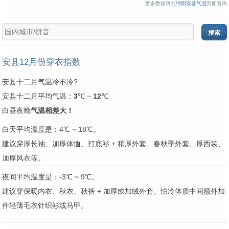
更多数据请在
绵阳安县气温
页面查询
安县12月份穿衣指数
安县十二月气温冷不冷?
安县十二月平均气温：
3
℃ ~
12
℃
白昼夜晚
气温相差大！
白天平均温度是：4℃ ~ 18℃。
建议穿厚长袖、加厚体恤、打底衫 + 稍厚外套、春秋季外套、厚西装、
加厚风衣等。
夜间平均温度是：-3℃ ~ 9℃。
建议穿保暖内衣、秋衣、秋裤 + 加厚或加绒外套。怕冷体质中间额外加
件轻薄毛衣针织衫或马甲。