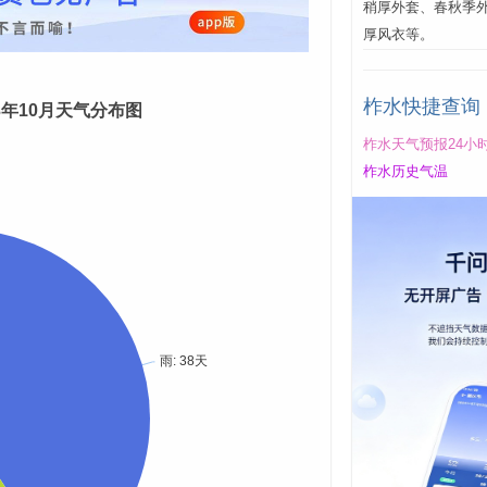
稍厚外套、春秋季
厚风衣等。
柞水快捷查询
23年10月天气分布图
柞水天气预报24小
柞水历史气温