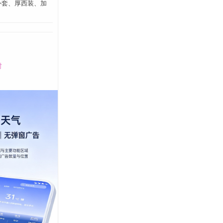
外套、厚西装、加
时