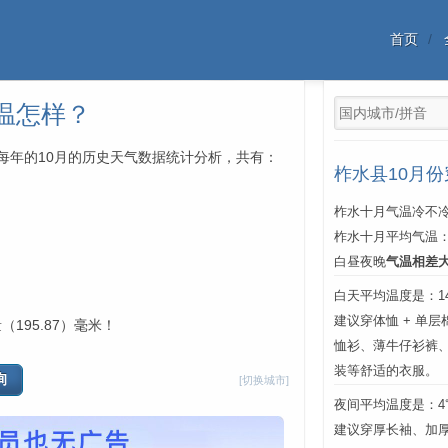
首页
温怎样？
年中每年的10月的历史天气数据统计分析，共有：
柞水县10月
柞水十月气温冷不冷
柞水十月平均气温
白昼夜晚
气温相差
白天平均温度是：14℃
建议穿体恤 + 单
（195.87）毫米！
恤衫、薄牛仔衫裤
装等舒适的衣服。
[切换城市]
夜间平均温度是：4℃
建议穿厚长袖、加厚