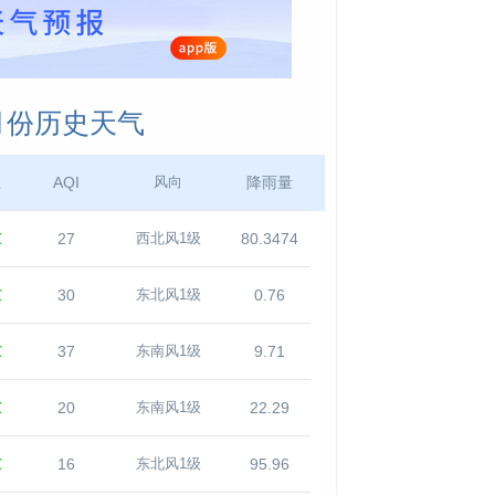
0月份历史天气
温
AQI
降雨量
风向
℃
27
80.3474
西北风1级
℃
30
0.76
东北风1级
℃
37
9.71
东南风1级
℃
20
22.29
东南风1级
℃
16
95.96
东北风1级