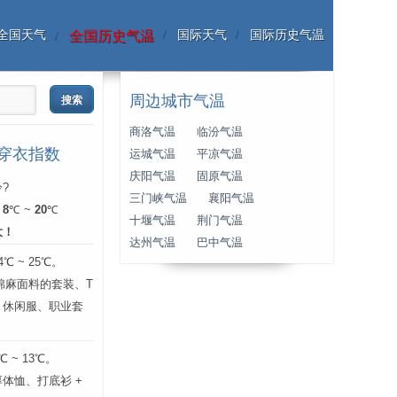
全国天气
国际天气
国际历史气温
全国历史气温
周边城市气温
商洛气温
临汾气温
份穿衣指数
运城气温
平凉气温
庆阳气温
固原气温
?
三门峡气温
襄阳气温
：
8
℃ ~
20
℃
十堰气温
荆门气温
大！
达州气温
巴中气温
 ~ 25℃。
层棉麻面料的套装、T
、休闲服、职业套
 ~ 13℃。
体恤、打底衫 +