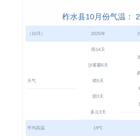
柞水县10月份气温： 202
（10月）
2025年
2
雨14天
沙雾霾6天
天气
晴5天
阴3天
多云3天
平均高温
19℃