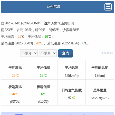
达州气温
自2025-01-01到2026-08-04，
达州
历史气温共出现：
雨223天，多云106天，晴99天，阴95天，沙雾霾58天。
平均高温：
25
℃，平均低温：
16
℃；
最高温度(2025/08/03)：
42
℃， 最低温度(2025/01/26)：
0
℃。
[切换城市]
平均高温
平均低温
平均风速
平均能见度
25℃
16℃
4.9(km/h)
17(km)
极端高温
极端低温
日均空气指数
总降雨量
42℃
0℃
60
优
6495.9(mm)
(08/03)
(01/26)