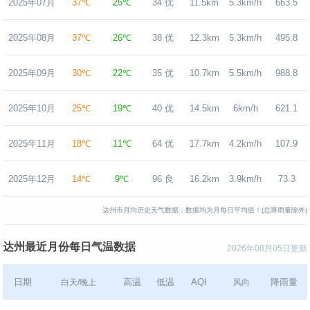
2025年07月
37℃
25℃
34 优
11.5km
5.3km/h
663.5
2025年08月
37℃
26℃
38 优
12.3km
5.3km/h
495.8
2025年09月
30℃
22℃
35 优
10.7km
5.5km/h
988.8
2025年10月
25℃
19℃
40 优
14.5km
6km/h
621.1
2025年11月
18℃
11℃
64 优
17.7km
4.2km/h
107.9
2025年12月
14℃
9℃
96 良
16.2km
3.9km/h
73.3
达州市月均历史天气数据：数据均为月每日平均值！(总降雨量除外)
达州最近月份每日气温数据
2026年08月05日更新
日期
高温
低温
AQI
降雨量
白天/晚上
风向