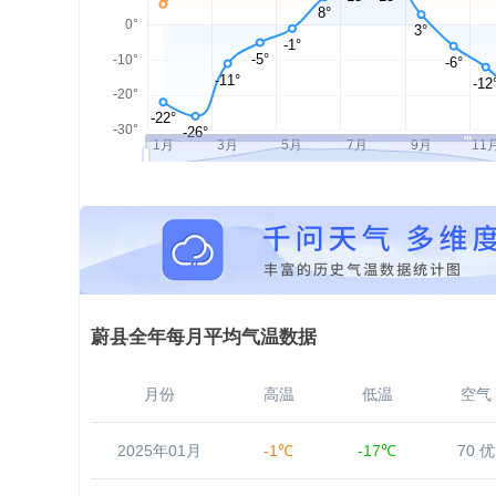
蔚县全年每月平均气温数据
月份
高温
低温
空气
2025年01月
-1℃
-17℃
70 优