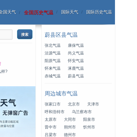
全国天气
国际天气
国际历史气温
全国历史气温
蔚县区县气温
张北气温
康保气温
沽源气温
尚义气温
阳原气温
怀安气温
时
怀来气温
涿鹿气温
么样?
赤城气温
蔚县气温
周边城市气温
张家口市
北京市
天津市
呼和浩特市
乌兰察布市
太原市
大同市
阳泉市
晋中市
朔州市
忻州市
吕梁市
德州市