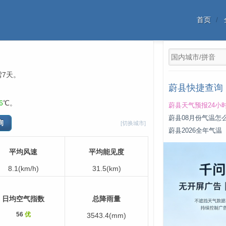
首页
雪7天。
蔚县快捷查询
6
℃。
蔚县天气预报24小
蔚县08月份气温怎
[切换城市]
蔚县2026全年气温
平均风速
平均能见度
8.1(km/h)
31.5(km)
日均空气指数
总降雨量
56
优
3543.4(mm)