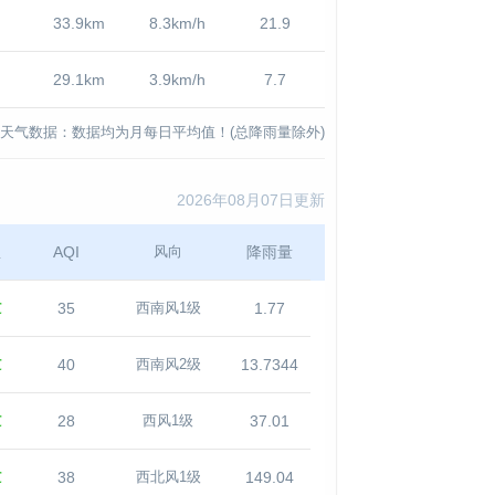
33.9km
8.3km/h
21.9
29.1km
3.9km/h
7.7
天气数据：数据均为月每日平均值！(总降雨量除外)
2026年08月07日更新
温
AQI
降雨量
风向
℃
35
1.77
西南风1级
℃
40
13.7344
西南风2级
℃
28
37.01
西风1级
℃
38
149.04
西北风1级