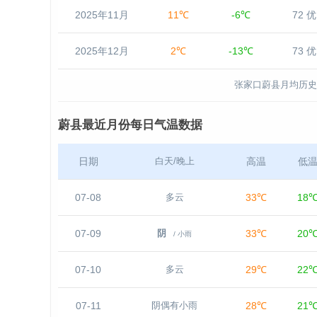
2025年11月
11℃
-6℃
72 优
2025年12月
2℃
-13℃
73 优
张家口蔚县月均历史
蔚县最近月份每日气温数据
日期
高温
低
白天/晚上
07-08
33℃
18
多云
07-09
33℃
20
阴
/ 小雨
07-10
29℃
22
多云
07-11
28℃
21
阴偶有小雨