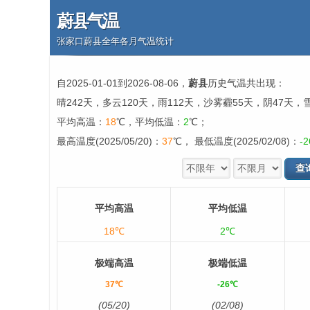
蔚县气温
张家口蔚县全年各月气温统计
自2025-01-01到2026-08-06，
蔚县
历史气温共出现：
晴242天，多云120天，雨112天，沙雾霾55天，阴47天，
平均高温：
18
℃，平均低温：
2
℃；
最高温度(2025/05/20)：
37
℃， 最低温度(2025/02/08)：
-2
平均高温
平均低温
18℃
2℃
极端高温
极端低温
37℃
-26℃
(05/20)
(02/08)