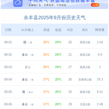
永丰县2025年9月份历史天气
日期
高温
低温
AQI
降雨量
白天/晚上
风向
09-01
36℃
24℃
20
2.64
阴
西风1级
/ 雨
09-02
35℃
24℃
21
8.4
多云
南风1级
/ 雨
09-03
36℃
24℃
27
1
多云
南风1级
09-04
37℃
25℃
30
79.3
多云
东南风1级
/ 雨
09-05
37℃
26℃
25
9.01
雨
南风1级
/ 多云
09-06
37℃
26℃
29
2.48
多云
北风1级
/ 雨