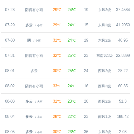
07-28
29℃
24℃
19
37.4584
阴偶有小雨
东风3级
07-29
29℃
24℃
15
41.2059
多云
东风2级
/ 小雨
07-30
31℃
24℃
19
46.95
阴
东风2级
/ 小雨
07-31
32℃
25℃
23
22.8899
阴偶有小雨
东南风1级
08-01
30℃
25℃
24
28.22
多云
西风2级
08-02
33℃
24℃
16
60.35
阴偶有小雨
西风3级
08-03
31℃
23℃
20
51.3
多云
西风2级
/ 大雨
08-04
29℃
22℃
23
198.42
多云
南风1级
/ 小雨
08-05
30℃
23℃
36
2.08
多云
东风2级
/ 小雨