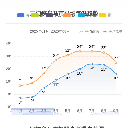
三门峡义马市平均气温趋势
2025年01月~2026年08月
平均高温
平均低温