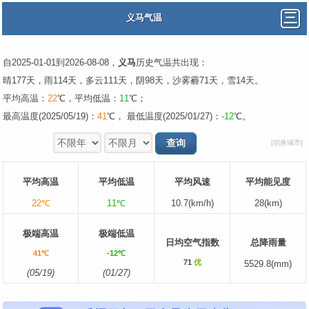
义马气温
自2025-01-01到2026-08-08，
义马
历史气温共出现：
晴177天，雨114天，多云111天，阴98天，沙雾霾71天，雪14天。
平均高温：
22
℃，平均低温：
11
℃；
最高温度(2025/05/19)：
41
℃， 最低温度(2025/01/27)：
-12
℃。
[切换城市]
平均高温
平均低温
平均风速
平均能见度
22℃
11℃
10.7(km/h)
28(km)
极端高温
极端低温
日均空气指数
总降雨量
41℃
-12℃
71
优
5529.8(mm)
(05/19)
(01/27)