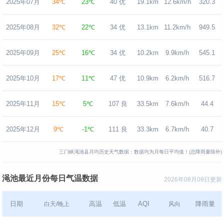
2025年07月
34℃
23℃
40 优
19.1km
12.6km/h
320.3
2025年08月
32℃
22℃
34 优
13.1km
11.2km/h
949.5
2025年09月
25℃
16℃
34 优
10.2km
9.9km/h
545.1
2025年10月
17℃
11℃
47 优
10.9km
6.2km/h
516.7
2025年11月
15℃
5℃
107 良
33.5km
7.6km/h
44.4
2025年12月
9℃
-1℃
111 良
33.3km
6.7km/h
40.7
三门峡渑池县月均历史天气数据：数据均为月每日平均值！(总降雨量除外)
渑池最近月份每日气温数据
2026年08月09日更新
日期
高温
低温
AQI
降雨量
白天/晚上
风向