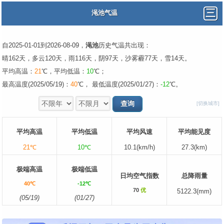
渑池气温
自2025-01-01到2026-08-09，
渑池
历史气温共出现：
晴162天，多云120天，雨116天，阴97天，沙雾霾77天，雪14天。
平均高温：
21
℃，平均低温：
10
℃；
最高温度(2025/05/19)：
40
℃， 最低温度(2025/01/27)：
-12
℃。
[切换城市]
平均高温
平均低温
平均风速
平均能见度
21℃
10℃
10.1(km/h)
27.3(km)
极端高温
极端低温
日均空气指数
总降雨量
40℃
-12℃
70
优
5122.3(mm)
(05/19)
(01/27)