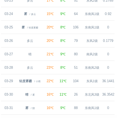
03-23
17℃
8℃
51
0.2785
多云
东风2级
03-24
15℃
9℃
64
0.92
雾
东南风1级
/ 多云
03-25
20℃
8℃
106
0
雾
东南风1级
/ 轻度雾霾
03-26
20℃
8℃
79
0.1779
多云
东风2级
03-27
21℃
9℃
80
0
晴
南风2级
03-28
23℃
8℃
51
0
多云
东南风2级
03-29
22℃
11℃
104
36.1441
轻度雾霾
东风1级
/ 小雨
03-30
16℃
11℃
26
36.3542
晴
东北风3级
/ 雾
03-31
16℃
9℃
88
0
雾
东南风1级
/ 阴