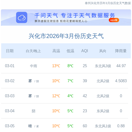
泰州兴化市历年3月份历史天气数据
兴化市2026年3月份历史天气
日期
高温
低温
AQI
降雨量
白天/晚上
风向
03-01
13℃
8℃
25
44.97
中雨
东北风3级
03-02
10℃
7℃
39
4.5083
雾
北风2级
/ 阴
03-03
12℃
4℃
42
0
雾
北风2级
/ 阴
03-04
10℃
5℃
23
0
阴
东风2级
03-05
10℃
5℃
60
0.88
晴
东北风1级
/ 雾