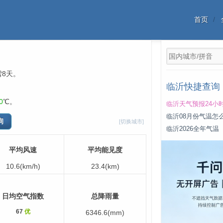
首页
雪8天。
临沂快捷查询
0
℃。
临沂天气预报24小
临沂08月份气温怎
[切换城市]
临沂2026全年气温
平均风速
平均能见度
10.6(km/h)
23.4(km)
日均空气指数
总降雨量
67
优
6346.6(mm)