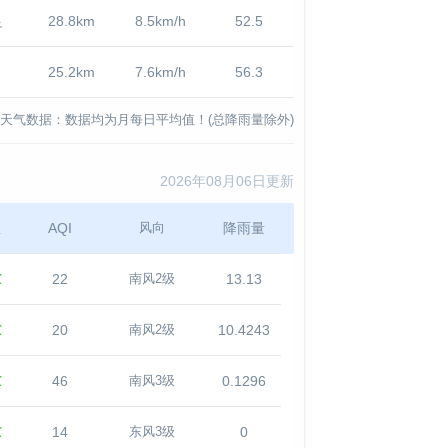
良
28.8km
8.5km/h
52.5
25.2km
7.6km/h
56.3
天气数据：数据均为月每日平均值！(总降雨量除外)
2026年08月06日更新
温
AQI
降雨量
风向
℃
22
13.13
南风2级
℃
20
10.4243
南风2级
℃
46
0.1296
南风3级
℃
14
0
东风3级