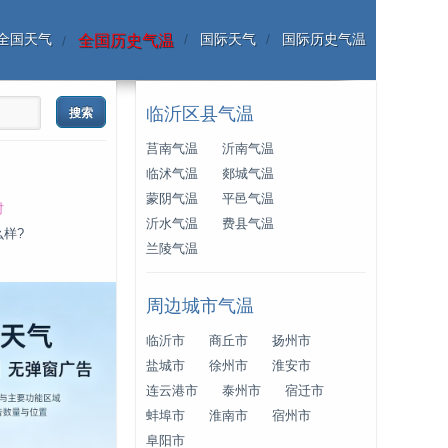
全国天气
国际天气
国际历史气温
全国历史气温
临沂区县气温
莒南气温
沂南气温
临沭气温
郯城气温
蒙阴气温
平邑气温
时
沂水气温
费县气温
么样?
兰陵气温
周边城市气温
临沂市
商丘市
扬州市
盐城市
徐州市
淮安市
连云港市
泰州市
宿迁市
蚌埠市
淮南市
宿州市
阜阳市