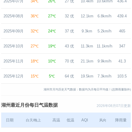
2025年07月
34℃
26℃
27 优
10.4km
10.6km/h
436.4
2025年08月
36℃
27℃
32 优
12.1km
6.8km/h
439.4
2025年09月
32℃
24℃
37 优
9.3km
5.2km/h
465
2025年10月
27℃
19℃
43 优
11.3km
11.1km/h
347
2025年11月
18℃
10℃
70 优
21.1km
9.9km/h
41.3
2025年12月
15℃
5℃
64 优
19.5km
7.3km/h
103.5
湖州市月均历史天气数据：数据均为月每日平均值！(总降雨量除外)
湖州最近月份每日气温数据
2026年08月07日更新
日期
高温
低温
AQI
降雨量
白天/晚上
风向