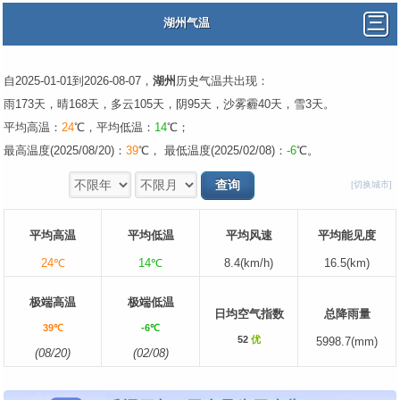
湖州气温
自2025-01-01到2026-08-07，
湖州
历史气温共出现：
雨173天，晴168天，多云105天，阴95天，沙雾霾40天，雪3天。
平均高温：
24
℃，平均低温：
14
℃；
最高温度(2025/08/20)：
39
℃， 最低温度(2025/02/08)：
-6
℃。
[切换城市]
平均高温
平均低温
平均风速
平均能见度
24℃
14℃
8.4(km/h)
16.5(km)
极端高温
极端低温
日均空气指数
总降雨量
39℃
-6℃
52
优
5998.7(mm)
(08/20)
(02/08)