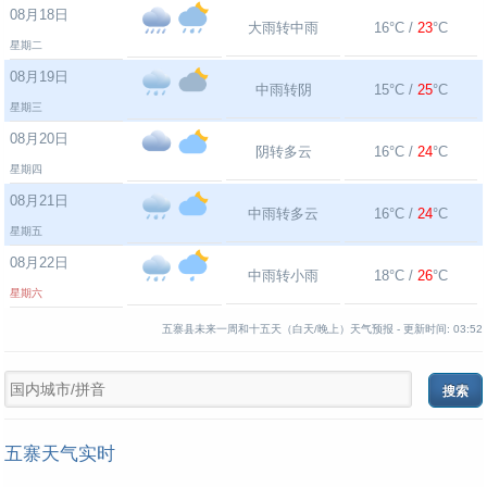
08月18日
大雨转中雨
16°C /
23
°C
星期二
08月19日
中雨转阴
15°C /
25
°C
星期三
08月20日
阴转多云
16°C /
24
°C
星期四
08月21日
中雨转多云
16°C /
24
°C
星期五
08月22日
中雨转小雨
18°C /
26
°C
星期六
五寨县未来一周和十五天（白天/晚上）天气预报 -
更新时间:
03:52
五寨天气实时