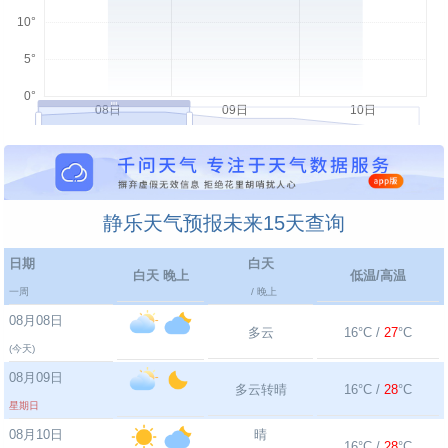
静乐天气预报未来15天查询
日期
白天
白天 晚上
低温/高温
一周
/ 晚上
08月08日
多云
16°C /
27
°C
(今天)
08月09日
多云转晴
16°C /
28
°C
星期日
08月10日
晴
16°C /
28
°C