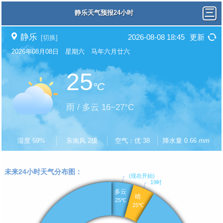
静乐天气预报24小时
静乐
2026-08-08 18:45
更新
[切换]
2026年08月08日 星期六 马年六月廿六
25
°C
雨 / 多云 16~27°C
湿度 59%
东南风 2级
空气：优 38
降水量 0.66
mm