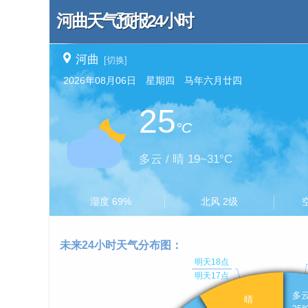
河曲天气预报24小时
河曲
[切换]
2026年08月06日 星期四 马年六月廿四
25
°C
多云 / 晴 19~31°C
湿度 69%
北风 2级