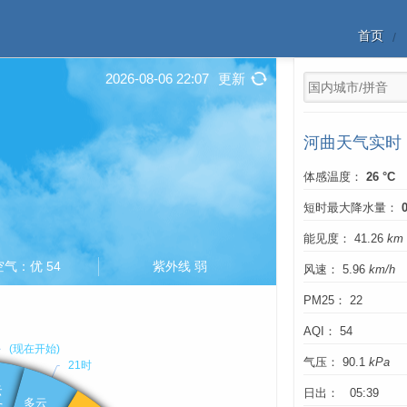
首页
2026-08-06 22:07
更新
河曲天气实时
体感温度：
26 °C
短时最大降水量：
能见度： 41.26
km
空气：优 54
紫外线 弱
风速： 5.96
km/h
PM25： 22
AQI： 54
气压： 90.1
kPa
日出： 05:39