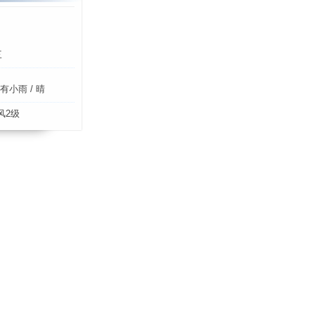
三
小雨 / 晴
风2级