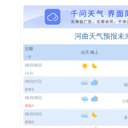
河曲天气预报未来
日期
白天 晚上
一周
08月06日
(今天)
08月07日
晴
星期五
08月08日
小
星期六
08月09日
多
星期日