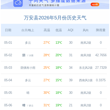
万安县2026年5月份历史天气
日期
高温
低温
AQI
降雨量
白天/晚上
风向
05-01
27℃
13℃
30
0
多云
南风2级
05-02
28℃
20℃
31
42.7656
阴
南风3级
/ 大雨
05-03
25℃
18℃
34
27.7329
阴偶有小雨
东北风2级
05-04
27℃
15℃
39
0.3375
多云
西南风1级
05-05
30℃
18℃
30
0
晴
南风2级
05-06
31℃
19℃
21
0
晴
南风2级
/ 多云