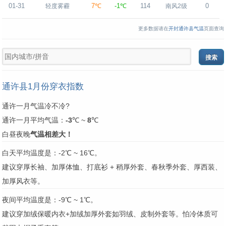
01-31
7℃
-1℃
114
0
轻度雾霾
南风2级
更多数据请在
开封通许县气温
页面查询
通许县1月份穿衣指数
通许一月气温冷不冷?
通许一月平均气温：
-3
℃ ~
8
℃
白昼夜晚
气温相差大！
白天平均温度是：-2℃ ~ 16℃。
建议穿厚长袖、加厚体恤、打底衫 + 稍厚外套、春秋季外套、厚西装、
加厚风衣等。
夜间平均温度是：-9℃ ~ 1℃。
建议穿加绒保暖内衣+加绒加厚外套如羽绒、皮制外套等。怕冷体质可