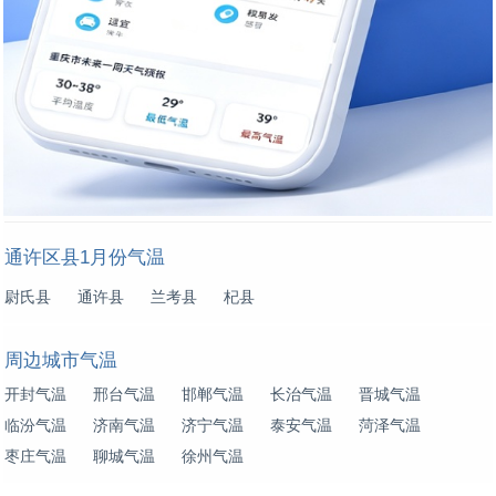
通许区县1月份气温
尉氏县
通许县
兰考县
杞县
周边城市气温
开封气温
邢台气温
邯郸气温
长治气温
晋城气温
临汾气温
济南气温
济宁气温
泰安气温
菏泽气温
枣庄气温
聊城气温
徐州气温