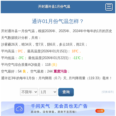
开封通许县1月份气温
通许01月份气温怎样？
开封通许县一月份气温，根据2026年、2025年、2024年中每年的1月的历史
天气数据统计分析，共有：
沙雾霾26天，晴34天，雪7天，阴6天，多云18天，雨2天；
平均高温：
9℃，
最高温度(2026年01月15日)：
18℃，
平均低温：
-3℃；
最低温度(2026年01月22日)：
-11℃；
平均空气综合质量AQI值是： 118
(良)
空气最好：54
良
，
空气最差：244
重度污染
；
通许近3年的每年1月份：月均降雨（0.7）天, 月均降雨量（119.33）毫米！
[切换城市]