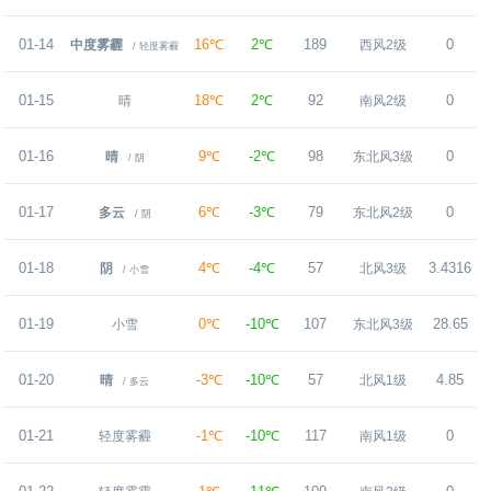
01-14
16℃
2℃
189
0
中度雾霾
西风2级
/ 轻度雾霾
01-15
18℃
2℃
92
0
晴
南风2级
01-16
9℃
-2℃
98
0
晴
东北风3级
/ 阴
01-17
6℃
-3℃
79
0
多云
东北风2级
/ 阴
01-18
4℃
-4℃
57
3.4316
阴
北风3级
/ 小雪
01-19
0℃
-10℃
107
28.65
小雪
东北风3级
01-20
-3℃
-10℃
57
4.85
晴
北风1级
/ 多云
01-21
-1℃
-10℃
117
0
轻度雾霾
南风1级