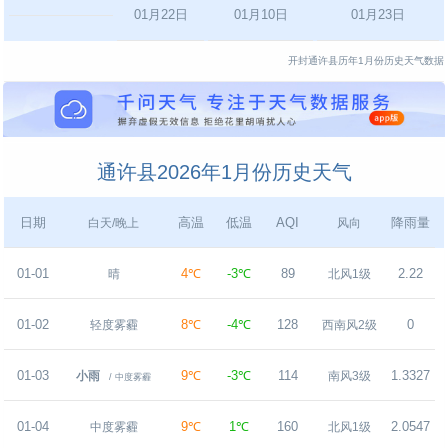
01月22日
01月10日
01月23日
开封通许县历年1月份历史天气数据
通许县2026年1月份历史天气
日期
高温
低温
AQI
降雨量
白天/晚上
风向
01-01
4℃
-3℃
89
2.22
晴
北风1级
01-02
8℃
-4℃
128
0
轻度雾霾
西南风2级
01-03
9℃
-3℃
114
1.3327
小雨
南风3级
/ 中度雾霾
01-04
9℃
1℃
160
2.0547
中度雾霾
北风1级