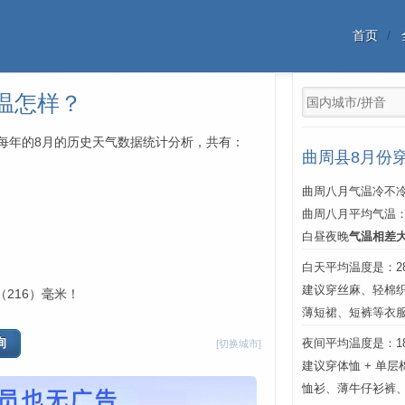
首页
温怎样？
年中每年的8月的历史天气数据统计分析，共有：
曲周县8月份
曲周八月气温冷不冷
曲周八月平均气温
白昼夜晚
气温相差
白天平均温度是：28℃
建议穿丝麻、轻棉
（216）毫米！
薄短裙、短裤等衣
夜间平均温度是：18℃
[切换城市]
建议穿体恤 + 单
恤衫、薄牛仔衫裤