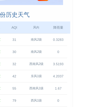
月份历史天气
温
AQI
降雨量
风向
℃
31
0.3283
南风2级
℃
30
0
南风2级
℃
32
3.5193
西南风2级
℃
42
4.2037
东风1级
℃
55
1.67
西南风1级
℃
79
0
西风1级