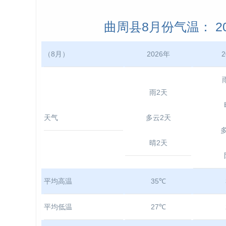
曲周县8月份气温： 202
（8月）
2026年
2
雨2天
天气
多云2天
晴2天
平均高温
35℃
平均低温
27℃