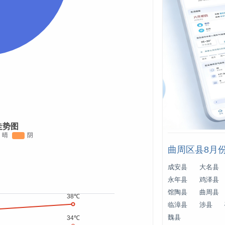
走势图
曲周区县8月
成安县
大名县
永年县
鸡泽县
馆陶县
曲周县
临漳县
涉县
魏县