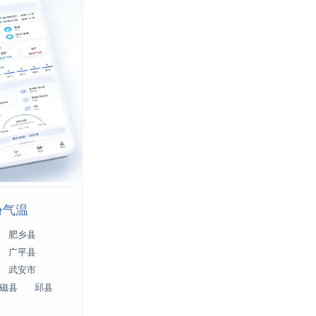
份气温
肥乡县
广平县
武安市
磁县
邱县