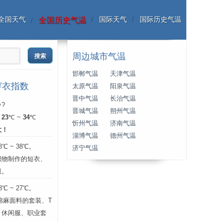
全国天气
国际天气
国际历史气温
全国历史气温
周边城市气温
邯郸气温
天津气温
穿衣指数
太原气温
阳泉气温
晋中气温
长治气温
?
晋城气温
朔州气温
：
23
℃ ~
34
℃
忻州气温
济南气温
大！
淄博气温
德州气温
 ~ 38℃。
济宁气温
织物制作的短衣、
服。
 ~ 27℃。
层棉麻面料的套装、T
、休闲服、职业套