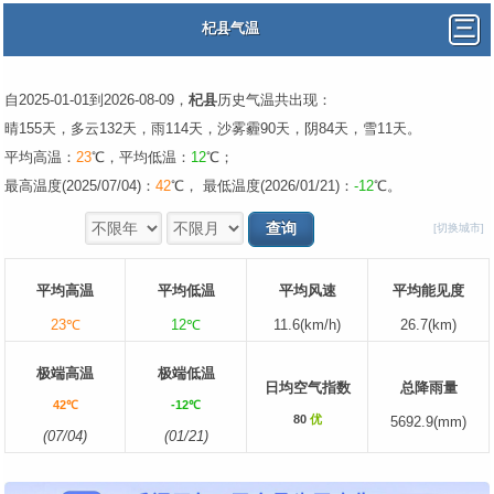
杞县气温
自2025-01-01到2026-08-09，
杞县
历史气温共出现：
晴155天，多云132天，雨114天，沙雾霾90天，阴84天，雪11天。
平均高温：
23
℃，平均低温：
12
℃；
最高温度(2025/07/04)：
42
℃， 最低温度(2026/01/21)：
-12
℃。
[切换城市]
平均高温
平均低温
平均风速
平均能见度
23℃
12℃
11.6(km/h)
26.7(km)
极端高温
极端低温
日均空气指数
总降雨量
42℃
-12℃
80
优
5692.9(mm)
(07/04)
(01/21)