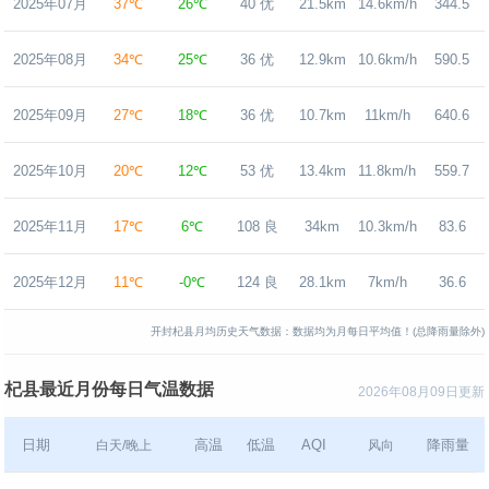
2025年07月
37℃
26℃
40 优
21.5km
14.6km/h
344.5
2025年08月
34℃
25℃
36 优
12.9km
10.6km/h
590.5
2025年09月
27℃
18℃
36 优
10.7km
11km/h
640.6
2025年10月
20℃
12℃
53 优
13.4km
11.8km/h
559.7
2025年11月
17℃
6℃
108 良
34km
10.3km/h
83.6
2025年12月
11℃
-0℃
124 良
28.1km
7km/h
36.6
开封杞县月均历史天气数据：数据均为月每日平均值！(总降雨量除外)
杞县最近月份每日气温数据
2026年08月09日更新
日期
高温
低温
AQI
降雨量
白天/晚上
风向