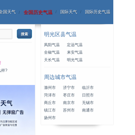
全国天气
国际天气
国际历史气温
全国历史气温
明光区县气温
凤阳气温
定远气温
全椒气温
来安气温
天长气温
明光气温
时
么样?
周边城市气温
滁州市
济宁市
临沂市
菏泽市
枣庄市
日照市
商丘市
南京市
无锡市
镇江市
苏州市
南通市
扬州市