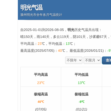
明光气温
滁州明光市全年各月气温统计
自2025-01-01到2026-08-05，
明光
历史气温共出现：
晴150天，雨140天，多云119天，阴101天，沙雾霾67天
平均高温：
23
℃，平均低温：
13
℃；
最高温度(2025/07/05)：
40
℃， 最低温度(2026/01/21)：
-9
平均高温
平均低温
23℃
13℃
极端高温
极端低温
40℃
-9℃
(07/05)
(01/21)