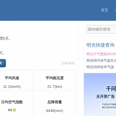
首页
，雪5天。
明光快捷查询
℃。
明光天气预报24小
明光08月份气温怎
[切换城市]
明光2026全年气温
平均风速
平均能见度
11.1(km/h)
21.7(km)
日均空气指数
总降雨量
64
优
6446(mm)