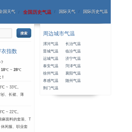
全国天气
国际天气
国际历史气温
全国历史气温
周边城市气温
漯河气温
长治气温
穿衣指数
晋城气温
临汾气温
运城气温
济宁气温
?
泰安气温
菏泽气温
：
18
℃ ~
28
℃
徐州气温
襄阳气温
大！
孝感气温
随州气温
 ~ 33℃。
荆门气温
衬衫、长裙、薄
。
 ~ 22℃。
层棉麻面料的套装、T
、休闲服、职业套