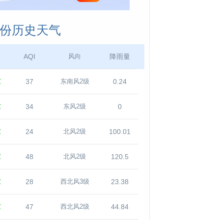
月份历史天气
温
AQI
降雨量
风向
℃
37
0.24
东南风2级
℃
34
0
东风2级
℃
24
100.01
北风2级
℃
48
120.5
北风2级
℃
28
23.38
西北风3级
℃
47
44.84
西北风2级