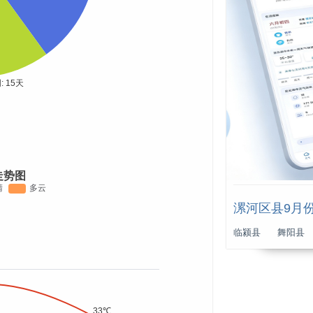
走势图
漯河区县9月
临颍县
舞阳县