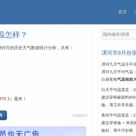
首页
温怎样？
每年的9月的历史天气数据统计分析，共有：
漯河市9月份
漯河九月气温冷不冷
漯河九月平均气温
白昼夜晚
气温相差
白天平均温度是：18℃
建议穿棉麻面料的
70.1）毫米！
恤、薄卫衣等衣服
夜间平均温度是：13℃
[切换城市]
建议穿体恤 + 单
恤衫、薄牛仔衫裤