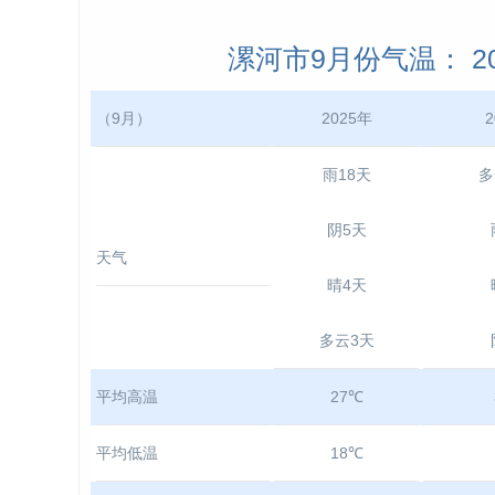
漯河市9月份气温： 202
（9月）
2025年
2
雨18天
多
阴5天
天气
晴4天
多云3天
平均高温
27℃
平均低温
18℃