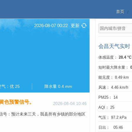
首页
2026-08-07 00:22
更新
会昌天气实时
体感温度：
28.4 °C
短时最大降水量：
能见度： 8.49
km
空气：优 25
降水量 0.4
mm
风速： 4.46
km/h
PM25： 14
高温黄色预警信号。
2026-08-04 10:46
AQI： 25
预警信号：预计未来三天，我县所有乡镇的部分地区
气压： 97.2
kPa
日出： 05:46