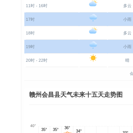
11时 - 16时
多云
17时
小雨
18时
多云
19时
小雨
20时 - 22时
晴
赣州会昌县天气未来十五天走势图