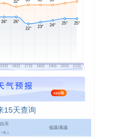
15天查询
白天
低温/高温
/ 晚上