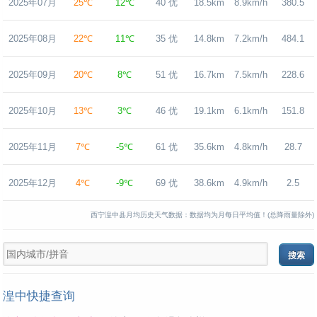
2025年07月
25℃
12℃
40 优
18.5km
8.9km/h
380.5
2025年08月
22℃
11℃
35 优
14.8km
7.2km/h
484.1
2025年09月
20℃
8℃
51 优
16.7km
7.5km/h
228.6
2025年10月
13℃
3℃
46 优
19.1km
6.1km/h
151.8
2025年11月
7℃
-5℃
61 优
35.6km
4.8km/h
28.7
2025年12月
4℃
-9℃
69 优
38.6km
4.9km/h
2.5
西宁湟中县月均历史天气数据：数据均为月每日平均值！(总降雨量除外)
湟中快捷查询