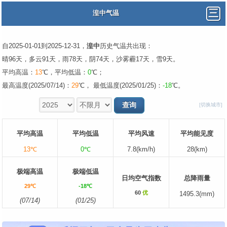
湟中气温
自2025-01-01到2025-12-31，
湟中
历史气温共出现：
晴96天，多云91天，雨78天，阴74天，沙雾霾17天，雪9天。
平均高温：
13
℃，平均低温：
0
℃；
最高温度(2025/07/14)：
29
℃， 最低温度(2025/01/25)：
-18
℃。
[切换城市]
平均高温
平均低温
平均风速
平均能见度
13℃
0℃
7.8(km/h)
28(km)
极端高温
极端低温
日均空气指数
总降雨量
29℃
-18℃
60
优
1495.3(mm)
(07/14)
(01/25)