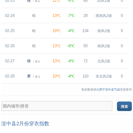
02-23
12℃
-5℃
85
0
晴
西风1级
/ 多云
02-24
13℃
-7℃
28
0
晴
西南风2级
02-25
10℃
-4℃
134
0
晴
南风2级
02-26
13℃
-6℃
50
0
晴
南风2级
02-27
13℃
-4℃
72
0
晴
北风2级
/ 多云
02-28
10℃
-4℃
110
0
雾
东北风2级
/ 多云
更多数据请在
西宁湟中县气温
页面查询
湟中县2月份穿衣指数