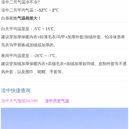
湟中二月气温冷不冷?
湟中二月平均气温：
-12
℃ ~
2
℃
白昼夜晚
气温相差大！
白天平均温度是：-5℃ ~ 15℃。
建议穿加厚保暖内衣+轻薄毛衣/马甲+加厚外套/加绒外套。怕冷体质将
毛衣马甲替换成加绒或加厚的。
夜间平均温度是：-26℃ ~ -7℃。
建议穿加绒加厚保暖内衣+高领毛衣+加绒加厚如羽绒、皮制外套等不透
风外套，以及围巾、呢帽、手套等。
湟中快捷查询
湟中天气预报24小时
湟中历史气温