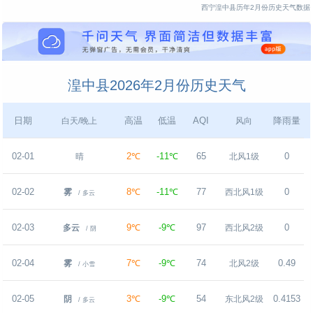
西宁湟中县历年2月份历史天气数据
湟中县2026年2月份历史天气
日期
高温
低温
AQI
降雨量
白天/晚上
风向
02-01
2℃
-11℃
65
0
晴
北风1级
02-02
8℃
-11℃
77
0
雾
西北风1级
/ 多云
02-03
9℃
-9℃
97
0
多云
西北风2级
/ 阴
02-04
7℃
-9℃
74
0.49
雾
北风2级
/ 小雪
02-05
3℃
-9℃
54
0.4153
阴
东北风2级
/ 多云