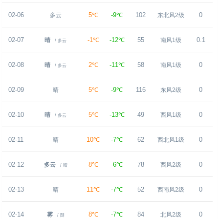
02-06
5℃
-9℃
102
0
多云
东北风2级
02-07
-1℃
-12℃
55
0.1
晴
南风1级
/ 多云
02-08
2℃
-11℃
58
0
晴
南风1级
/ 多云
02-09
5℃
-9℃
116
0
晴
东风2级
02-10
5℃
-13℃
49
0
晴
西风1级
/ 多云
02-11
10℃
-7℃
62
0
晴
西北风1级
02-12
8℃
-6℃
78
0
多云
西风2级
/ 晴
02-13
11℃
-7℃
52
0
晴
西南风2级
02-14
8℃
-7℃
84
0
雾
北风2级
/ 阴