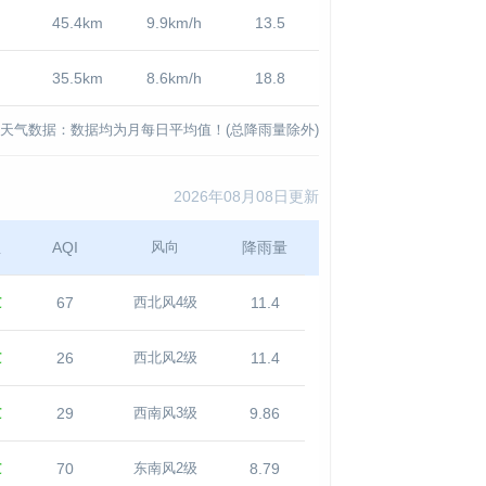
45.4km
9.9km/h
13.5
35.5km
8.6km/h
18.8
天气数据：数据均为月每日平均值！(总降雨量除外)
2026年08月08日更新
温
AQI
降雨量
风向
℃
67
11.4
西北风4级
℃
26
11.4
西北风2级
℃
29
9.86
西南风3级
℃
70
8.79
东南风2级