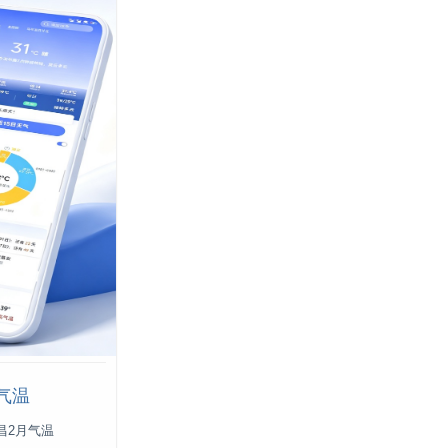
气温
昌2月气温