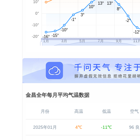
金昌全年每月平均气温数据
月份
高温
低温
空气
2025年01月
4℃
-11℃
96 良