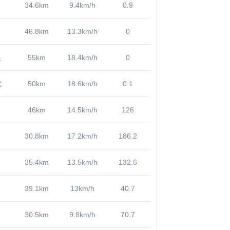
34.6km
9.4km/h
0.9
46.8km
13.3km/h
0
良
55km
18.4km/h
0
优
50km
18.6km/h
0.1
46km
14.5km/h
126
30.8km
17.2km/h
186.2
35.4km
13.5km/h
132.6
39.1km
13km/h
40.7
30.5km
9.8km/h
70.7