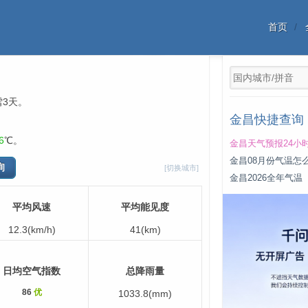
首页
雪3天。
金昌快捷查询
6
℃。
金昌天气预报24小
金昌08月份气温怎
[切换城市]
金昌2026全年气温
平均风速
平均能见度
12.3(km/h)
41(km)
日均空气指数
总降雨量
86
优
1033.8(mm)