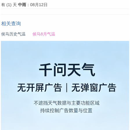
有 (1) 天
中雨
：08月12日
相关查询
侯马历史气温
侯马8月气温