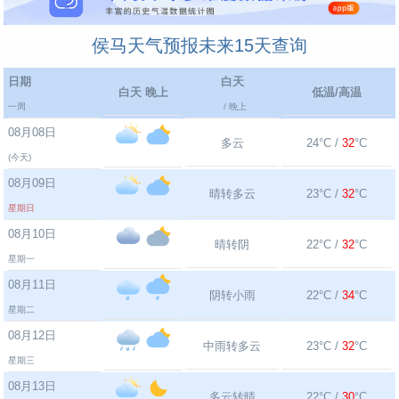
侯马天气预报未来15天查询
日期
白天
白天 晚上
低温/高温
一周
/ 晚上
08月08日
多云
24°C /
32
°C
(今天)
08月09日
晴转多云
23°C /
32
°C
星期日
08月10日
晴转阴
22°C /
32
°C
星期一
08月11日
阴转小雨
22°C /
34
°C
星期二
08月12日
中雨转多云
23°C /
32
°C
星期三
08月13日
多云转晴
22°C /
30
°C