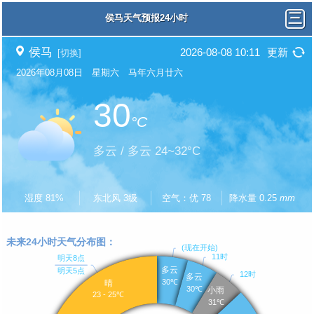
侯马天气预报24小时
侯马
2026-08-08 10:11
更新
[切换]
2026年08月08日 星期六 马年六月廿六
30
°C
多云 / 多云 24~32°C
湿度 81%
东北风 3级
空气：优 78
降水量 0.25
mm