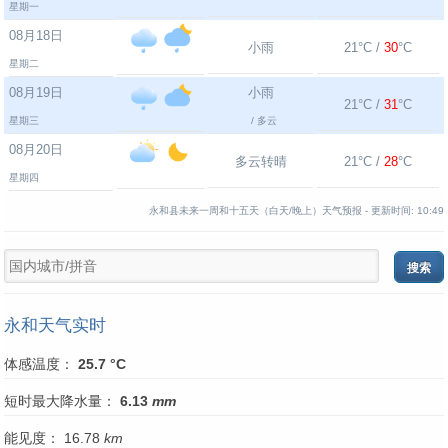
星期一
08月18日
小雨
21°C /
30
°C
星期二
08月19日
小雨
21°C /
31
°C
星期三
/ 多云
08月20日
多云转晴
21°C /
28
°C
星期四
永和县未来一周和十五天（白天/晚上）天气预报 -
更新时间:
10:49
永和天气实时
体感温度：
25.7 °C
短时最大降水量：
6.13
mm
能见度： 16.78
km