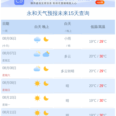
永和天气预报未来15天查询
日期
白天
白天 晚上
低温/高温
一周
/ 晚上
08月06日
小雨
19°C /
29
°C
(今天)
/ 晴
08月07日
多云
20°C /
30
°C
星期五
08月08日
多云转晴
20°C /
29
°C
星期六
08月09日
晴
20°C /
29
°C
星期日
08月10日
晴
19°C /
30
°C
星期一
08月11日
晴
19°C /
30
°C