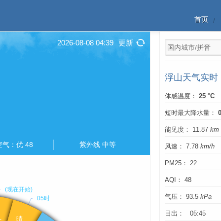
首页
2026-08-08 04:39
更新
浮山天气实时
体感温度：
25 °C
短时最大降水量：
能见度： 11.87
km
空气：优 48
紫外线 中等
风速： 7.78
km/h
PM25： 22
AQI： 48
气压： 93.5
kPa
日出： 05:45