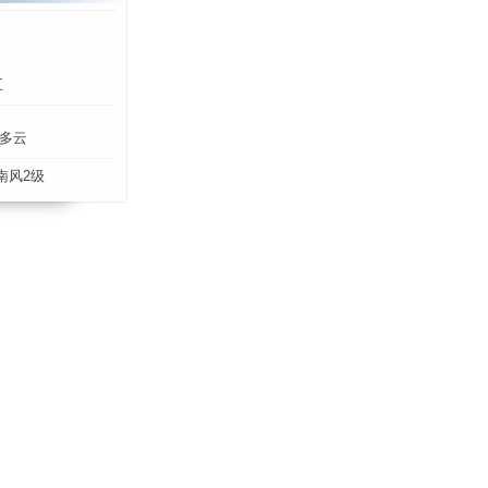
五
多云
南风2级