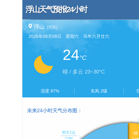
浮山天气预报24小时
浮山
[切换]
2026年08月08日 星期六 马年六月廿六
24
°C
晴 / 多云 23~30°C
湿度 87%
东风 2级