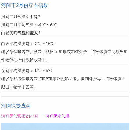
河间市2月份穿衣指数
河间二月气温冷不冷?
河间二月平均气温：
-4
℃ ~
6
℃
白昼夜晚
气温相差大！
白天平均温度是：-2℃ ~ 16℃。
建议穿保暖内衣、秋衣、秋裤 + 加厚或加绒外套。怕冷体质中间额外加
件轻薄毛衣针织衫或马甲。
夜间平均温度是：-9℃ ~ 5℃。
建议穿加绒保暖内衣+加绒加厚外套如羽绒、皮制外套等。怕冷体质可
戴围巾帽子手套等。
河间快捷查询
河间天气预报24小时
河间历史气温