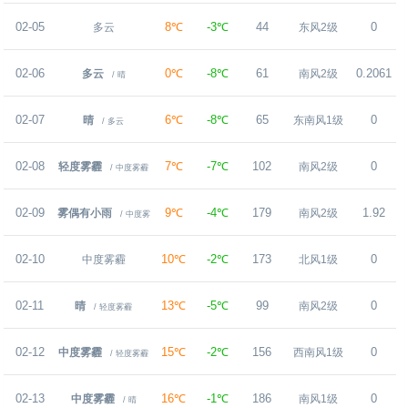
02-05
8℃
-3℃
44
0
多云
东风2级
02-06
0℃
-8℃
61
0.2061
多云
南风2级
/ 晴
02-07
6℃
-8℃
65
0
晴
东南风1级
/ 多云
02-08
7℃
-7℃
102
0
轻度雾霾
南风2级
/ 中度雾霾
02-09
9℃
-4℃
179
1.92
雾偶有小雨
南风2级
/ 中度雾
02-10
10℃
-2℃
173
0
中度雾霾
北风1级
霾
02-11
13℃
-5℃
99
0
晴
南风2级
/ 轻度雾霾
02-12
15℃
-2℃
156
0
中度雾霾
西南风1级
/ 轻度雾霾
02-13
16℃
-1℃
186
0
中度雾霾
南风1级
/ 晴