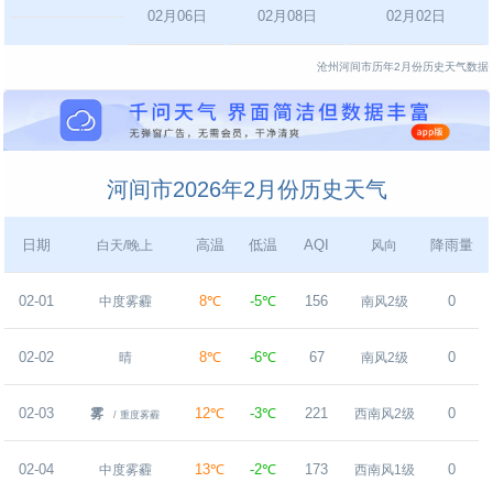
02月06日
02月08日
02月02日
沧州河间市历年2月份历史天气数据
河间市2026年2月份历史天气
日期
高温
低温
AQI
降雨量
白天/晚上
风向
02-01
8℃
-5℃
156
0
中度雾霾
南风2级
02-02
8℃
-6℃
67
0
晴
南风2级
02-03
12℃
-3℃
221
0
雾
西南风2级
/ 重度雾霾
02-04
13℃
-2℃
173
0
中度雾霾
西南风1级