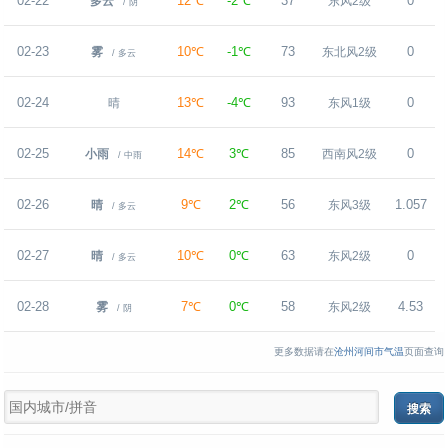
02-22
12℃
-2℃
37
0
多云
东风2级
/ 阴
02-23
10℃
-1℃
73
0
雾
东北风2级
/ 多云
02-24
13℃
-4℃
93
0
晴
东风1级
02-25
14℃
3℃
85
0
小雨
西南风2级
/ 中雨
02-26
9℃
2℃
56
1.057
晴
东风3级
/ 多云
02-27
10℃
0℃
63
0
晴
东风2级
/ 多云
02-28
7℃
0℃
58
4.53
雾
东风2级
/ 阴
更多数据请在
沧州河间市气温
页面查询