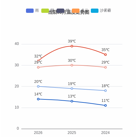
当阳05月温度走势图