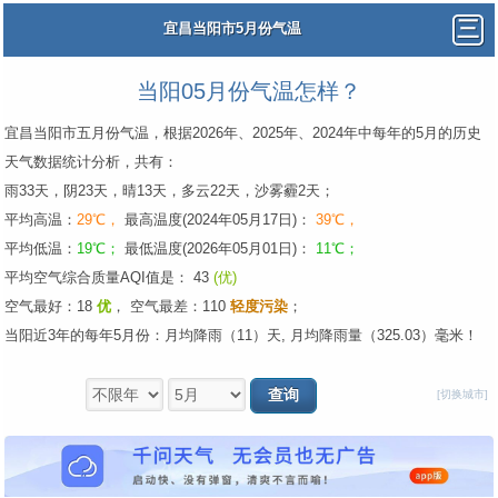
宜昌当阳市5月份气温
当阳05月份气温怎样？
宜昌当阳市五月份气温，根据2026年、2025年、2024年中每年的5月的历史
天气数据统计分析，共有：
雨33天，阴23天，晴13天，多云22天，沙雾霾2天；
平均高温：
29℃，
最高温度(2024年05月17日)：
39℃，
平均低温：
19℃；
最低温度(2026年05月01日)：
11℃；
平均空气综合质量AQI值是： 43
(优)
空气最好：18
优
，
空气最差：110
轻度污染
；
当阳近3年的每年5月份：月均降雨（11）天, 月均降雨量（325.03）毫米！
[切换城市]