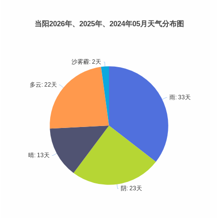
当阳2026年、2025年、2024年05月天气分布图