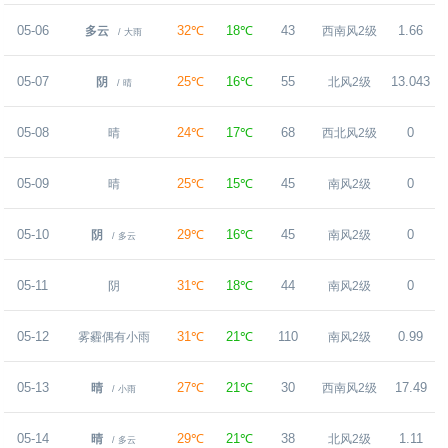
05-06
32℃
18℃
43
1.66
多云
西南风2级
/ 大雨
05-07
25℃
16℃
55
13.043
阴
北风2级
/ 晴
05-08
24℃
17℃
68
0
晴
西北风2级
05-09
25℃
15℃
45
0
晴
南风2级
05-10
29℃
16℃
45
0
阴
南风2级
/ 多云
05-11
31℃
18℃
44
0
阴
南风2级
05-12
31℃
21℃
110
0.99
雾霾偶有小雨
南风2级
05-13
27℃
21℃
30
17.49
晴
西南风2级
/ 小雨
05-14
29℃
21℃
38
1.11
晴
北风2级
/ 多云