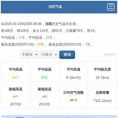
当阳气温
自2025-01-01到2026-08-06，
当阳
历史气温共出现：
雨168天，晴128天，多云119天，阴91天，沙雾霾74天，雪3天。
平均高温：
24
℃，平均低温：
15
℃；
最高温度(2025/07/16)：
40
℃， 最低温度(2025/01/10)：
-3
℃。
[切换城市]
平均高温
平均低温
平均风速
平均能见度
24℃
15℃
8.1(km/h)
19.7(km)
极端高温
极端低温
日均空气指数
总降雨量
40℃
-3℃
63
优
7115.1(mm)
(07/16)
(01/10)