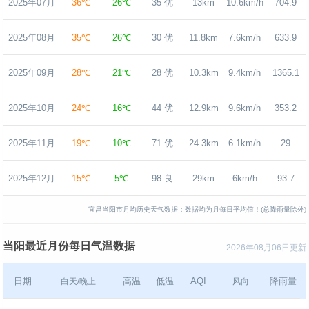
2025年07月
36℃
26℃
35 优
13km
10.6km/h
704.9
2025年08月
35℃
26℃
30 优
11.8km
7.6km/h
633.9
2025年09月
28℃
21℃
28 优
10.3km
9.4km/h
1365.1
2025年10月
24℃
16℃
44 优
12.9km
9.6km/h
353.2
2025年11月
19℃
10℃
71 优
24.3km
6.1km/h
29
2025年12月
15℃
5℃
98 良
29km
6km/h
93.7
宜昌当阳市月均历史天气数据：数据均为月每日平均值！(总降雨量除外)
当阳最近月份每日气温数据
2026年08月06日更新
日期
高温
低温
AQI
降雨量
白天/晚上
风向