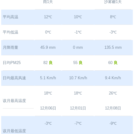
雨1天
沙雾霾1天
平均高温
12℃
10℃
8℃
平均低温
0℃
-1℃
-3℃
月降雨量
45.9 mm
0 mm
135.5 mm
日均PM25
82
良
55
良
60
良
日均最高风速
5.1 Km/h
10.7 Km/h
9.4 Km/h
18℃
18℃
26℃
该月最高温度
12月06日
12月01日
12月08日
-3℃
-7℃
-9℃
该月最低温度