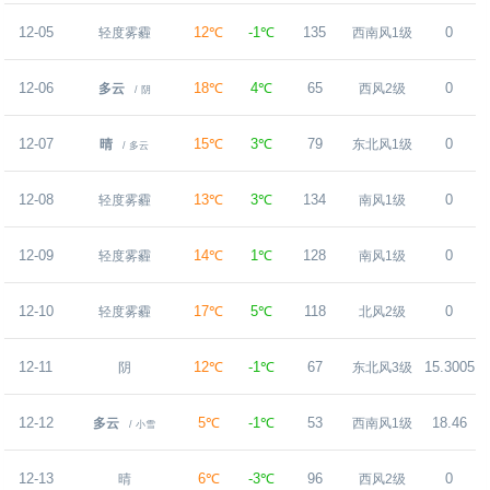
12-05
12℃
-1℃
135
0
轻度雾霾
西南风1级
12-06
18℃
4℃
65
0
多云
西风2级
/ 阴
12-07
15℃
3℃
79
0
晴
东北风1级
/ 多云
12-08
13℃
3℃
134
0
轻度雾霾
南风1级
12-09
14℃
1℃
128
0
轻度雾霾
南风1级
12-10
17℃
5℃
118
0
轻度雾霾
北风2级
12-11
12℃
-1℃
67
15.3005
阴
东北风3级
12-12
5℃
-1℃
53
18.46
多云
西南风1级
/ 小雪
12-13
6℃
-3℃
96
0
晴
西风2级