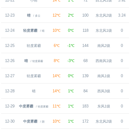
12-22
14℃
1℃
72
3.92
小雨
西北风1级
12-23
12℃
2℃
100
3.24
晴
东北风2级
/ 多云
12-24
10℃
0℃
118
0
轻度雾霾
东北风1级
/ 晴
12-25
6℃
-1℃
144
0
轻度雾霾
南风2级
12-26
8℃
-3℃
68
0
晴
西南风1级
/ 轻度雾霾
12-27
14℃
0℃
139
0
轻度雾霾
南风1级
12-28
14℃
1℃
84
0
晴
西风3级
12-29
11℃
1℃
183
0
中度雾霾
东风1级
/ 轻度雾霾
12-30
10℃
1℃
172
0
中度雾霾
东北风2级
/ 阴