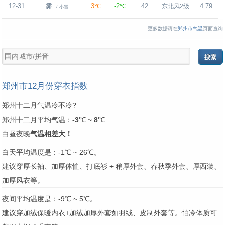
12-31
3℃
-2℃
42
4.79
雾
东北风2级
/ 小雪
更多数据请在
郑州市气温
页面查询
郑州市12月份穿衣指数
郑州十二月气温冷不冷?
郑州十二月平均气温：
-3
℃ ~
8
℃
白昼夜晚
气温相差大！
白天平均温度是：-1℃ ~ 26℃。
建议穿厚长袖、加厚体恤、打底衫 + 稍厚外套、春秋季外套、厚西装、
加厚风衣等。
夜间平均温度是：-9℃ ~ 5℃。
建议穿加绒保暖内衣+加绒加厚外套如羽绒、皮制外套等。怕冷体质可