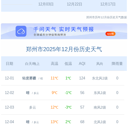
12月03日
12月22日
12月17日
郑州市历年12月份历史天气数据
郑州市2025年12月份历史天气
日期
高温
低温
AQI
降雨量
白天/晚上
风向
12-01
11℃
1℃
124
0
轻度雾霾
东北风1级
/ 晴
12-02
9℃
-1℃
56
0
晴
东风1级
/ 多云
12-03
12℃
-3℃
57
0
多云
南风2级
12-04
13℃
2℃
68
0
晴
北风1级
/ 多云