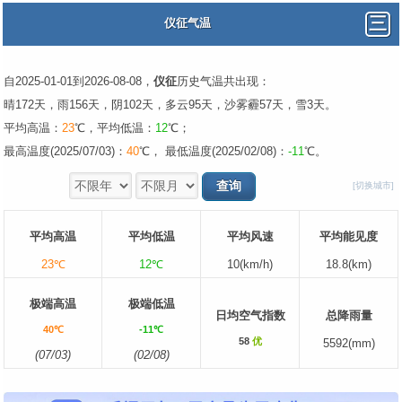
仪征气温
自2025-01-01到2026-08-08，
仪征
历史气温共出现：
晴172天，雨156天，阴102天，多云95天，沙雾霾57天，雪3天。
平均高温：
23
℃，平均低温：
12
℃；
最高温度(2025/07/03)：
40
℃， 最低温度(2025/02/08)：
-11
℃。
[切换城市]
平均高温
平均低温
平均风速
平均能见度
23℃
12℃
10(km/h)
18.8(km)
极端高温
极端低温
日均空气指数
总降雨量
40℃
-11℃
58
优
5592(mm)
(07/03)
(02/08)