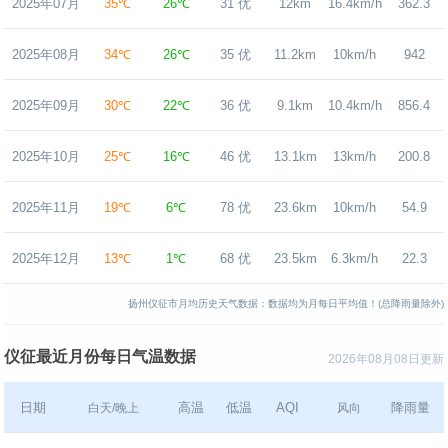
2025年07月
35℃
26℃
31 优
12km
16.4km/h
362.3
2025年08月
34℃
26℃
35 优
11.2km
10km/h
942
2025年09月
30℃
22℃
36 优
9.1km
10.4km/h
856.4
2025年10月
25℃
16℃
46 优
13.1km
13km/h
200.8
2025年11月
19℃
6℃
78 优
23.6km
10km/h
54.9
2025年12月
13℃
1℃
68 优
23.5km
6.3km/h
22.3
扬州仪征市月均历史天气数据：数据均为月每日平均值！(总降雨量除外)
仪征最近月份每日气温数据
2026年08月08日更新
日期
高温
低温
AQI
降雨量
白天/晚上
风向