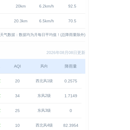
20km
6.2km/h
92.5
20.3km
6.5km/h
70.5
天气数据：数据均为月每日平均值！(总降雨量除外)
2026年08月08日更新
温
AQI
降雨量
风向
℃
20
0.2575
西北风1级
℃
34
1.7149
东风2级
℃
25
0
东风3级
℃
10
82.3954
西北风4级