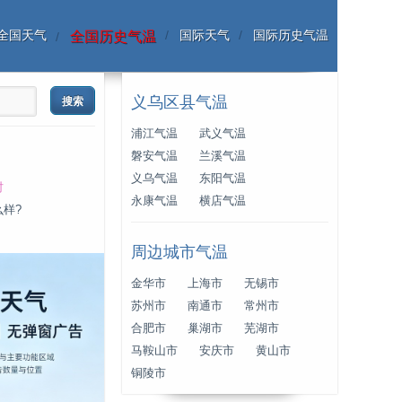
全国天气
国际天气
国际历史气温
全国历史气温
义乌区县气温
浦江气温
武义气温
磐安气温
兰溪气温
义乌气温
东阳气温
时
永康气温
横店气温
么样?
周边城市气温
金华市
上海市
无锡市
苏州市
南通市
常州市
合肥市
巢湖市
芜湖市
马鞍山市
安庆市
黄山市
铜陵市