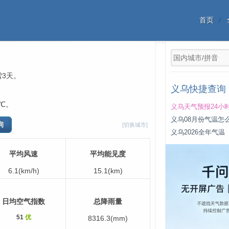
首页
雪3天。
义乌快捷查询
℃。
义乌天气预报24小
义乌08月份气温怎
[切换城市]
义乌2026全年气温
平均风速
平均能见度
6.1(km/h)
15.1(km)
日均空气指数
总降雨量
51
优
8316.3(mm)