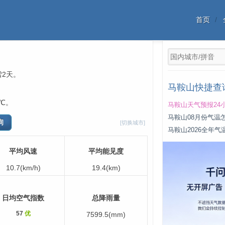
首页
雪2天。
马鞍山快捷查
℃。
马鞍山天气预报24
马鞍山08月份气温
[切换城市]
马鞍山2026全年气
平均风速
平均能见度
10.7(km/h)
19.4(km)
日均空气指数
总降雨量
57
优
7599.5(mm)