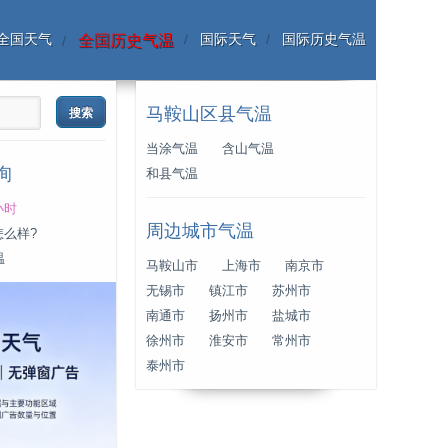
全国天气
国际天气
国际历史气温
全国历史气温
马鞍山区县气温
当涂气温
含山气温
询
和县气温
小时
周边城市气温
怎么样?
温
马鞍山市
上海市
南京市
无锡市
镇江市
苏州市
南通市
扬州市
盐城市
徐州市
淮安市
常州市
泰州市