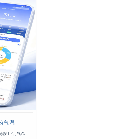
份气温
马鞍山2月气温