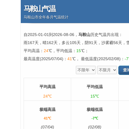
马鞍山气温
马鞍山市全年各月气温统计
自2025-01-01到2026-08-06，
马鞍山
历史气温共出现：
雨167天，晴162天，多云105天，阴91天，沙雾霾56天，
平均高温：
24
℃，平均低温：
15
℃；
最高温度(2025/07/04)：
41
℃， 最低温度(2025/02/08)：
-7
平均高温
平均低温
24℃
15℃
极端高温
极端低温
41℃
-7℃
(07/04)
(02/08)