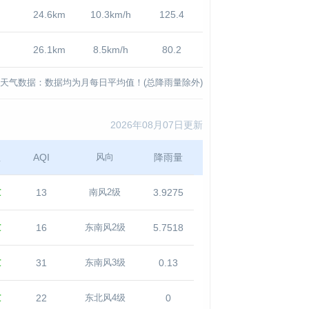
24.6km
10.3km/h
125.4
26.1km
8.5km/h
80.2
天气数据：数据均为月每日平均值！(总降雨量除外)
2026年08月07日更新
温
AQI
降雨量
风向
℃
13
3.9275
南风2级
℃
16
5.7518
东南风2级
℃
31
0.13
东南风3级
℃
22
0
东北风4级