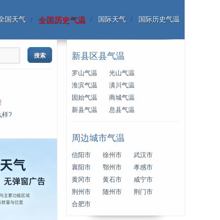
全国天气
国际天气
国际历史气温
全国历史气温
新县区县气温
罗山气温
光山气温
淮滨气温
潢川气温
固始气温
商城气温
时
新县气温
息县气温
么样?
周边城市气温
信阳市
徐州市
武汉市
襄阳市
鄂州市
孝感市
黄冈市
黄石市
咸宁市
荆州市
随州市
荆门市
合肥市