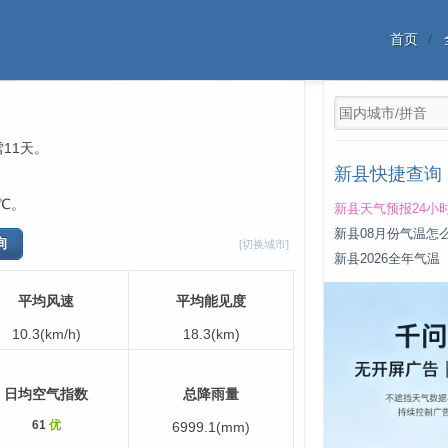
首页
雪11天。
新县快捷查询
℃。
新县天气预报24小
新县08月份气温怎
[切换城市]
新县2026全年气温
平均风速
平均能见度
10.3(km/h)
18.3(km)
日均空气指数
总降雨量
61
优
6999.1(mm)