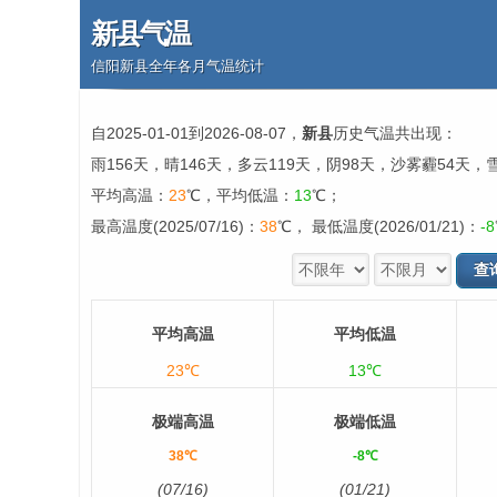
新县气温
信阳新县全年各月气温统计
自2025-01-01到2026-08-07，
新县
历史气温共出现：
雨156天，晴146天，多云119天，阴98天，沙雾霾54天，
平均高温：
23
℃，平均低温：
13
℃；
最高温度(2025/07/16)：
38
℃， 最低温度(2026/01/21)：
-8
平均高温
平均低温
23℃
13℃
极端高温
极端低温
38℃
-8℃
(07/16)
(01/21)