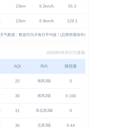
23km
9.2km/h
55.3
良
23km
9.9km/h
129.1
天气数据：数据均为月每日平均值！(总降雨量除外)
2026年08月07日更新
温
AQI
降雨量
风向
℃
25
0
南风3级
℃
30
0.166
南风2级
℃
31
0
东北风3级
℃
36
0.44
北风3级