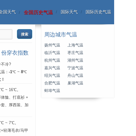
全国天气
国际天气
国际历史气温
全国历史气温
周边城市气温
扬州气温
上海气温
月份穿衣指数
临沂气温
枣庄气温
杭州气温
湖州气温
不冷?
嘉兴气温
宁波气温
气温：
-1
℃ ~
8
℃
绍兴气温
舟山气温
大！
合肥气温
巢湖气温
 ~ 16℃。
蚌埠气温
体恤、打底衫 +
外套、厚西装、加
 ~ 7℃。
+轻薄毛衣/马甲