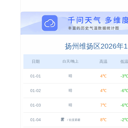
扬州维扬区2026年
日期
高温
低
白天/晚上
01-01
4℃
-3
晴
01-02
4℃
-6
晴
01-03
7℃
-6
晴
01-04
8℃
-2
雾
/ 轻度雾霾