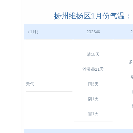
扬州维扬区1月份气温： 20
（1月）
2026年
2
晴15天
多
沙雾霾11天
天气
雨3天
阴1天
雪1天