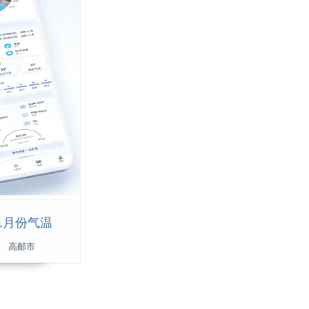
1月份气温
高邮市