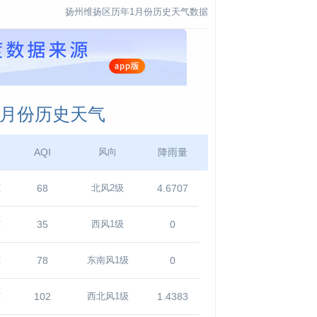
扬州维扬区历年1月份历史天气数据
1月份历史天气
温
AQI
降雨量
风向
℃
68
4.6707
北风2级
℃
35
0
西风1级
℃
78
0
东南风1级
℃
102
1.4383
西北风1级