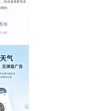
套。怕冷体质将毛衣
加厚的。
查询
4小时