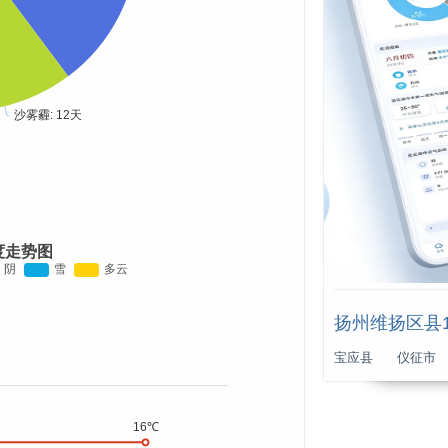
度走势图
扬州维扬区县
宝应县
仪征市