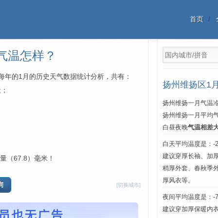
首页
气温怎样？
年中每年的1月的历史天气数据统计分析，共有：
扬州维扬区1
天；
扬州维扬一月气温冷
扬州维扬一月平均
白昼夜晚
气温相差
白天平均温度是：-2℃
建议穿厚长袖、加厚
量（67.8）毫米！
稍厚外套、春秋季
厚风衣等。
[切换城市]
夜间平均温度是：-7℃
建议穿加厚保暖内衣