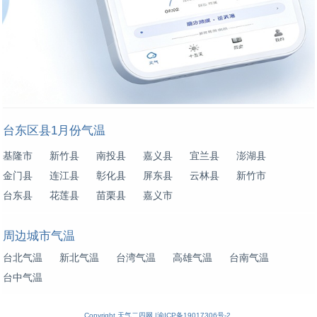
台东区县1月份气温
基隆市
新竹县
南投县
嘉义县
宜兰县
澎湖县
金门县
连江县
彰化县
屏东县
云林县
新竹市
台东县
花莲县
苗栗县
嘉义市
周边城市气温
台北气温
新北气温
台湾气温
高雄气温
台南气温
台中气温
Copyright
天气二四网
|
渝ICP备19017306号-2