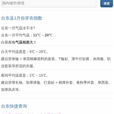
台东县1月份穿衣指数
台东一月气温冷不冷?
台东一月平均气温：
11
℃ ~
20
℃
白昼夜晚
气温相差大！
白天平均温度是：9℃ ~ 28℃。
建议穿体恤 + 单层棉麻面料的套装、T恤衫、薄牛仔衫裤、休闲服、职
业套装等舒适的衣服。
夜间平均温度是：2℃ ~ 15℃。
建议穿厚长袖、加厚体恤、打底衫 + 稍厚外套、春秋季外套、厚西装、
加厚风衣等。
台东快捷查询