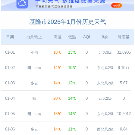
基隆市2026年1月份历史天气
日期
高温
低温
AQI
降雨量
白天/晚上
风向
01-01
18℃
13℃
0
31.8905
小雨
北风3级
01-02
14℃
10℃
0
8.1077
阴
东北风2级
/ 小雨
01-03
14℃
12℃
0
5.67
多云
东北风2级
01-04
20℃
14℃
0
0
晴
西风2级
01-05
18℃
14℃
0
10.2012
阴
东北风2级
/ 小雨
01-06
14℃
11℃
0
0.84
多云
西北风2级