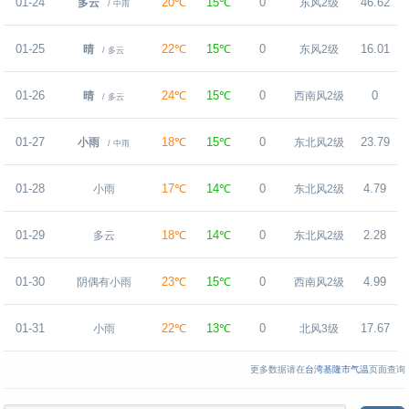
01-24
20℃
15℃
0
46.62
多云
东风2级
/ 中雨
01-25
22℃
15℃
0
16.01
晴
东风2级
/ 多云
01-26
24℃
15℃
0
0
晴
西南风2级
/ 多云
01-27
18℃
15℃
0
23.79
小雨
东北风2级
/ 中雨
01-28
17℃
14℃
0
4.79
小雨
东北风2级
01-29
18℃
14℃
0
2.28
多云
东北风2级
01-30
23℃
15℃
0
4.99
阴偶有小雨
西南风2级
01-31
22℃
13℃
0
17.67
小雨
北风3级
更多数据请在
台湾基隆市气温
页面查询