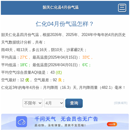
韶关仁化县4月份气温
仁化04月份气温怎样？
韶关仁化县四月份气温，根据2026年、2025年、2024年中每年的4月的历史
天气数据统计分析，共有：
雨49天，晴13天，多云16天，阴10天，沙雾霾2天；
平均高温：
27℃，
最高温度(2025年04月15日)：
33℃，
平均低温：
18℃；
最低温度(2026年04月01日)：
6℃；
平均空气综合质量AQI值是： 43
(优)
空气最好：12
优
，
空气最差：92
良
；
仁化近3年的每年4月份：月均降雨（16.3）天, 月均降雨量（482.1）毫米！
[切换城市]