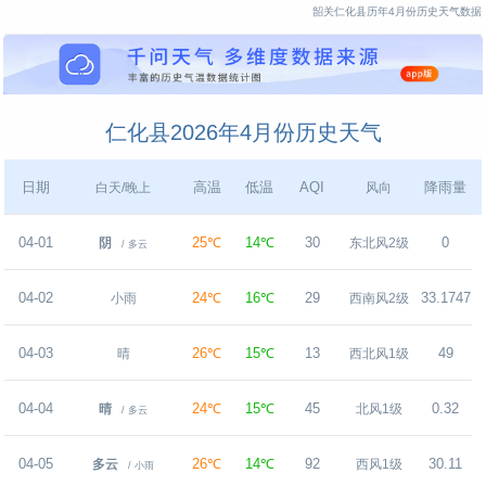
韶关仁化县历年4月份历史天气数据
仁化县2026年4月份历史天气
日期
高温
低温
AQI
降雨量
白天/晚上
风向
04-01
25℃
14℃
30
0
阴
东北风2级
/ 多云
04-02
24℃
16℃
29
33.1747
小雨
西南风2级
04-03
26℃
15℃
13
49
晴
西北风1级
04-04
24℃
15℃
45
0.32
晴
北风1级
/ 多云
04-05
26℃
14℃
92
30.11
多云
西风1级
/ 小雨