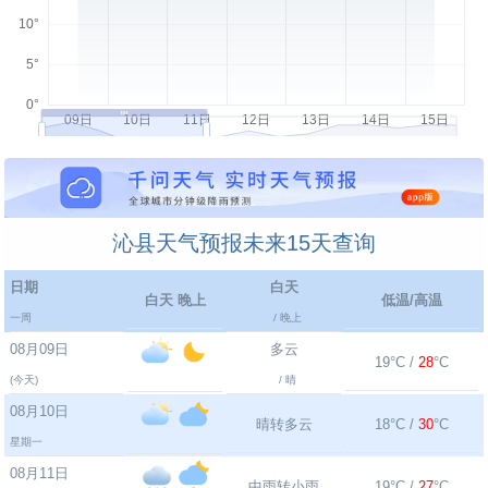
沁县天气预报未来15天查询
日期
白天
白天 晚上
低温/高温
一周
/ 晚上
08月09日
多云
19°C /
28
°C
(今天)
/ 晴
08月10日
晴转多云
18°C /
30
°C
星期一
08月11日
中雨转小雨
19°C /
27
°C