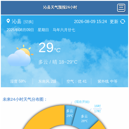
沁县天气预报24小时
沁县
2026-08-09 15:24
更新
[切换]
2026年08月09日 星期日 马年六月廿七
29
°C
多云 / 晴 18~29°C
湿度 59%
东南风 2级
空气：优 41
紫外线 中等