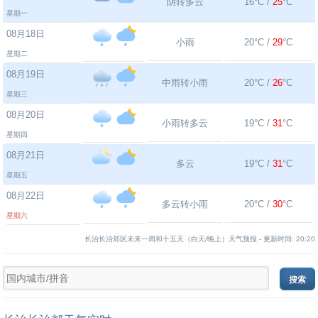
阴转多云
16°C /
25
°C
星期一
08月18日
小雨
20°C /
29
°C
星期二
08月19日
中雨转小雨
20°C /
26
°C
星期三
08月20日
小雨转多云
19°C /
31
°C
星期四
08月21日
多云
19°C /
31
°C
星期五
08月22日
多云转小雨
20°C /
30
°C
星期六
长治长治郊区未来一周和十五天（白天/晚上）天气预报 -
更新时间:
20:20