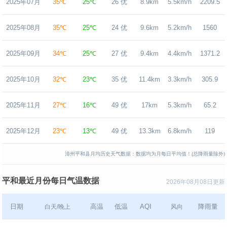
2025年07月
35℃
25℃
26 优
8.9km
5.5km/h
2209.5
2025年08月
35℃
25℃
24 优
9.6km
5.2km/h
1560
2025年09月
34℃
25℃
27 优
9.4km
4.4km/h
1371.2
2025年10月
32℃
23℃
35 优
11.4km
3.3km/h
305.9
2025年11月
27℃
16℃
49 优
17km
5.3km/h
65.2
2025年12月
23℃
13℃
49 优
13.3km
6.8km/h
119
漳州平和县月均历史天气数据：数据均为月每日平均值！(总降雨量除外)
平和最近月份每日气温数据
2026年08月08日更新
日期
高温
低温
AQI
降雨量
白天/晚上
风向