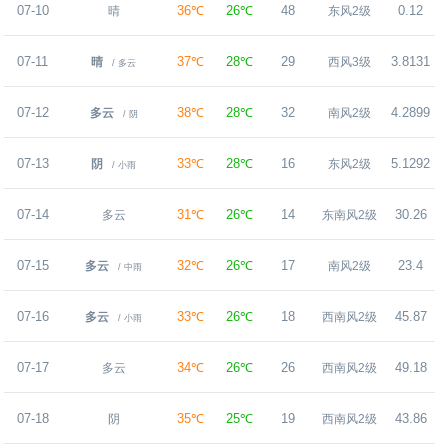
07-10
36℃
26℃
48
0.12
晴
东风2级
07-11
37℃
28℃
29
3.8131
晴
西风3级
/ 多云
07-12
38℃
28℃
32
4.2899
多云
南风2级
/ 阴
07-13
33℃
28℃
16
5.1292
阴
东风2级
/ 小雨
07-14
31℃
26℃
14
30.26
多云
东南风2级
07-15
32℃
26℃
17
23.4
多云
南风2级
/ 中雨
07-16
33℃
26℃
18
45.87
多云
西南风2级
/ 小雨
07-17
34℃
26℃
26
49.18
多云
西南风2级
07-18
35℃
25℃
19
43.86
阴
西南风2级