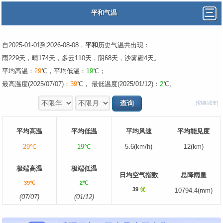
平和气温
自2025-01-01到2026-08-08，
平和
历史气温共出现：
雨229天，晴174天，多云110天，阴68天，沙雾霾4天。
平均高温：
29
℃，平均低温：
19
℃；
最高温度(2025/07/07)：
39
℃， 最低温度(2025/01/12)：
2
℃。
[切换城市]
平均高温
平均低温
平均风速
平均能见度
29℃
19℃
5.6(km/h)
12(km)
极端高温
极端低温
日均空气指数
总降雨量
39℃
2℃
39
优
10794.4(mm)
(07/07)
(01/12)