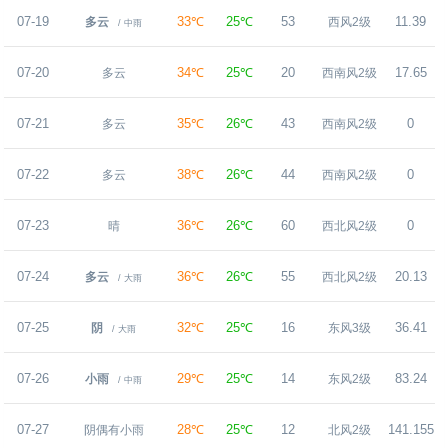
07-19
33℃
25℃
53
11.39
多云
西风2级
/ 中雨
07-20
34℃
25℃
20
17.65
多云
西南风2级
07-21
35℃
26℃
43
0
多云
西南风2级
07-22
38℃
26℃
44
0
多云
西南风2级
07-23
36℃
26℃
60
0
晴
西北风2级
07-24
36℃
26℃
55
20.13
多云
西北风2级
/ 大雨
07-25
32℃
25℃
16
36.41
阴
东风3级
/ 大雨
07-26
29℃
25℃
14
83.24
小雨
东风2级
/ 中雨
07-27
28℃
25℃
12
141.155
阴偶有小雨
北风2级