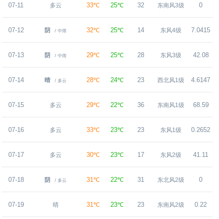
07-11
33℃
25℃
32
0
多云
东南风3级
07-12
32℃
25℃
14
7.0415
阴
东风4级
/ 中雨
07-13
29℃
25℃
28
42.08
阴
东风3级
/ 中雨
07-14
28℃
24℃
23
4.6147
晴
西北风1级
/ 多云
07-15
29℃
22℃
36
68.59
多云
东南风1级
07-16
33℃
23℃
23
0.2652
多云
东风1级
07-17
30℃
23℃
17
41.11
多云
东风2级
07-18
31℃
22℃
31
0
阴
东北风2级
/ 多云
07-19
31℃
23℃
23
0.22
晴
东南风2级