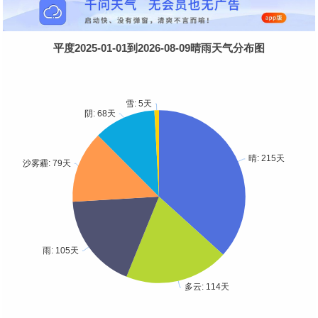
平度2025-01-01到2026-08-09晴雨天气分布图