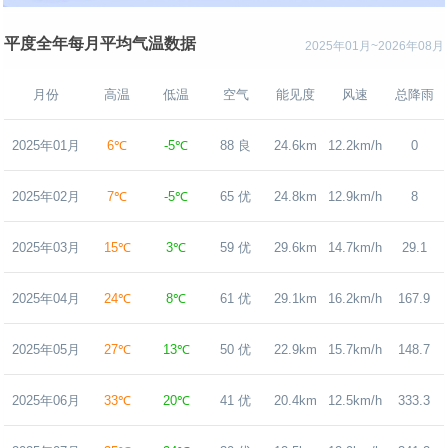
平度全年每月平均气温数据
2025年01月~2026年08月
月份
高温
低温
空气
能见度
风速
总降雨
2025年01月
6℃
-5℃
88 良
24.6km
12.2km/h
0
2025年02月
7℃
-5℃
65 优
24.8km
12.9km/h
8
2025年03月
15℃
3℃
59 优
29.6km
14.7km/h
29.1
2025年04月
24℃
8℃
61 优
29.1km
16.2km/h
167.9
2025年05月
27℃
13℃
50 优
22.9km
15.7km/h
148.7
2025年06月
33℃
20℃
41 优
20.4km
12.5km/h
333.3