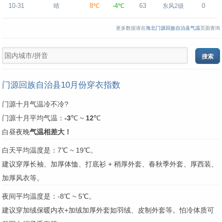
10-31
8℃
-4℃
63
0
晴
东风2级
更多数据请在
海北门源回族自治县气温
页面查询
门源回族自治县10月份穿衣指数
门源十月气温冷不冷?
门源十月平均气温：
-3
℃ ~
12
℃
白昼夜晚
气温相差大！
白天平均温度是：7℃ ~ 19℃。
建议穿厚长袖、加厚体恤、打底衫 + 稍厚外套、春秋季外套、厚西装、
加厚风衣等。
夜间平均温度是：-8℃ ~ 5℃。
建议穿加绒保暖内衣+加绒加厚外套如羽绒、皮制外套等。怕冷体质可