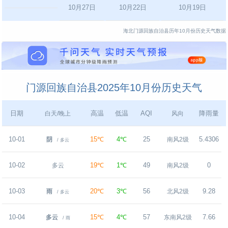
10月27日
10月22日
10月19日
海北门源回族自治县历年10月份历史天气数据
门源回族自治县2025年10月份历史天气
日期
高温
低温
AQI
降雨量
白天/晚上
风向
10-01
15℃
4℃
25
5.4306
阴
南风2级
/ 多云
10-02
19℃
1℃
49
0
多云
南风2级
10-03
20℃
3℃
56
9.28
雨
北风2级
/ 多云
10-04
15℃
4℃
57
7.66
多云
东南风2级
/ 雨