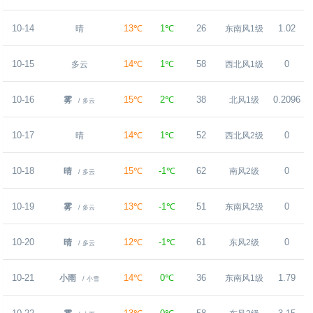
10-14
13℃
1℃
26
1.02
晴
东南风1级
10-15
14℃
1℃
58
0
多云
西北风1级
10-16
15℃
2℃
38
0.2096
雾
北风1级
/ 多云
10-17
14℃
1℃
52
0
晴
西北风2级
10-18
15℃
-1℃
62
0
晴
南风2级
/ 多云
10-19
13℃
-1℃
51
0
雾
东南风2级
/ 多云
10-20
12℃
-1℃
61
0
晴
东风2级
/ 多云
10-21
14℃
0℃
36
1.79
小雨
东南风1级
/ 小雪