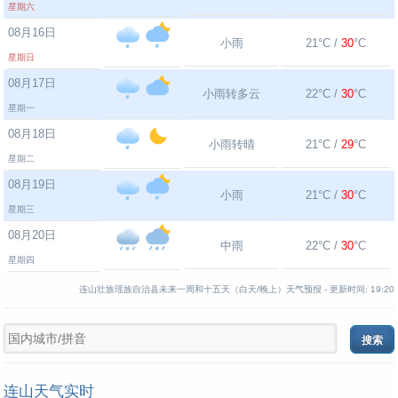
星期六
08月16日
小雨
21°C /
30
°C
星期日
08月17日
小雨转多云
22°C /
30
°C
星期一
08月18日
小雨转晴
21°C /
29
°C
星期二
08月19日
小雨
21°C /
30
°C
星期三
08月20日
中雨
22°C /
30
°C
星期四
连山壮族瑶族自治县未来一周和十五天（白天/晚上）天气预报 -
更新时间:
19:20
连山天气实时