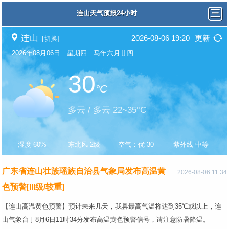
连山天气预报24小时
连山
2026-08-06 19:20
更新
[切换]
2026年08月06日 星期四 马年六月廿四
30
°C
多云 / 多云 22~35°C
湿度 60%
东北风 2级
空气：优 30
紫外线 中等
广东省连山壮族瑶族自治县气象局发布高温黄
2026-08-06 11:34
色预警[III级/较重]
【连山高温黄色预警】预计未来几天，我县最高气温将达到35℃或以上，连
山气象台于8月6日11时34分发布高温黄色预警信号，请注意防暑降温。