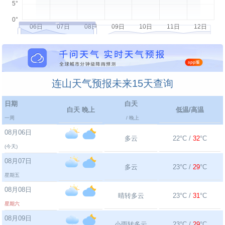
连山天气预报未来15天查询
日期
白天
白天 晚上
低温/高温
一周
/ 晚上
08月06日
多云
22°C /
32
°C
(今天)
08月07日
多云
23°C /
29
°C
星期五
08月08日
晴转多云
23°C /
31
°C
星期六
08月09日
小雨转多云
23°C /
29
°C