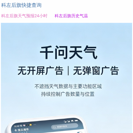
科左后旗快捷查询
科左后旗天气预报24小时
科左后旗历史气温