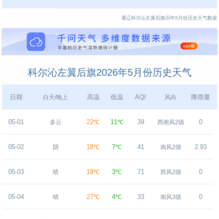
通辽科尔沁左翼后旗历年5月份历史天气数据
科尔沁左翼后旗2026年5月份历史天气
日期
高温
低温
AQI
降雨量
白天/晚上
风向
05-01
22℃
11℃
39
0
多云
西南风2级
05-02
18℃
7℃
41
2.93
阴
南风2级
05-03
19℃
3℃
71
0
晴
西风2级
05-04
27℃
4℃
33
0
晴
南风3级