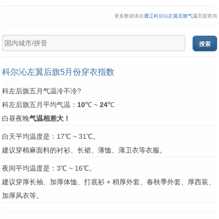
更多数据请在
通辽科尔沁左翼后旗气温
页面查询
科尔沁左翼后旗5月份穿衣指数
科左后旗五月气温冷不冷?
科左后旗五月平均气温：
10
℃ ~
24
℃
白昼夜晚
气温相差大！
白天平均温度是：17℃ ~ 31℃。
建议穿棉麻面料的衬衫、长裙、薄恤、薄卫衣等衣服。
夜间平均温度是：3℃ ~ 16℃。
建议穿厚长袖、加厚体恤、打底衫 + 稍厚外套、春秋季外套、厚西装、
加厚风衣等。