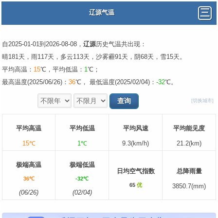
辽源气温
自2025-01-01到2026-08-08，
辽源
历史气温共出现：
晴181天，雨117天，多云113天，沙雾霾91天，阴68天，雪15天。
平均高温：
15
℃，平均低温：
1
℃；
最高温度(2025/06/26)：
36
℃， 最低温度(2025/02/04)：
-32
℃。
[切换城市]
平均高温
平均低温
平均风速
平均能见度
15℃
1℃
9.3(km/h)
21.2(km)
极端高温
极端低温
日均空气指数
总降雨量
36℃
-32℃
65
优
3850.7(mm)
(06/26)
(02/04)