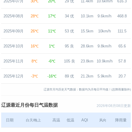
2025年07月
30℃
20℃
29 优
11.4km
10.6km/h
616.3
2025年08月
28℃
17℃
34 优
10.1km
9.6km/h
468.8
2025年09月
26℃
11℃
53 优
15.5km
10km/h
111.5
2025年10月
16℃
1℃
95 良
28.6km
9.8km/h
65.6
2025年11月
8℃
-6℃
105 良
23.8km
10.9km/h
57.8
2025年12月
-3℃
-16℃
89 优
21.2km
5.9km/h
20.7
辽源市月均历史天气数据：数据均为月每日平均值！(总降雨量除外)
辽源最近月份每日气温数据
2026年08月08日更新
日期
高温
低温
AQI
降雨量
白天/晚上
风向